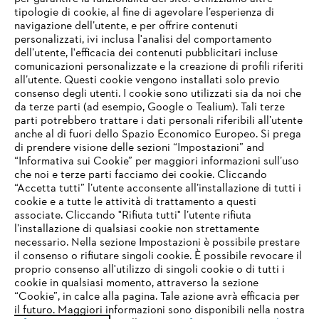
tipologie di cookie, al fine di agevolare l’esperienza di
navigazione dell’utente, e per offrire contenuti
personalizzati, ivi inclusa l'analisi del comportamento
L’azienda
dell’utente, l'efficacia dei contenuti pubblicitari incluse
comunicazioni personalizzate e la creazione di profili riferiti
all’utente. Questi cookie vengono installati solo previo
consenso degli utenti. I cookie sono utilizzati sia da noi che
da terze parti (ad esempio, Google o Tealium). Tali terze
STIHL FAQ
parti potrebbero trattare i dati personali riferibili all’utente
anche al di fuori dello Spazio Economico Europeo. Si prega
di prendere visione delle sezioni “Impostazioni” and
“Informativa sui Cookie” per maggiori informazioni sull’uso
Service
che noi e terze parti facciamo dei cookie. Cliccando
IHR BROWSER WIRD NICHT
“Accetta tutti” l’utente acconsente all’installazione di tutti i
UNTERSTÜTZT
cookie e a tutte le attività di trattamento a questi
associate. Cliccando "Rifiuta tutti" l’utente rifiuta
l’installazione di qualsiasi cookie non strettamente
necessario. Nella sezione Impostazioni è possibile prestare
Sie nutzen einen Browser, den wir noch nicht unterstützen. Für
Termini e condizioni generali
Privacy policy
il consenso o rifiutare singoli cookie. È possibile revocare il
eine optimale Nutzung unserer Seite empfehlen wir Ihnen, zu
proprio consenso all'utilizzo di singoli cookie o di tutti i
einem der folgenden Browser zu wechseln:
cookie in qualsiasi momento, attraverso la sezione
Note legali
Cookies
Informazioni legali
“Cookie”, in calce alla pagina. Tale azione avrà efficacia per
il futuro. Maggiori informazioni sono disponibili nella nostra