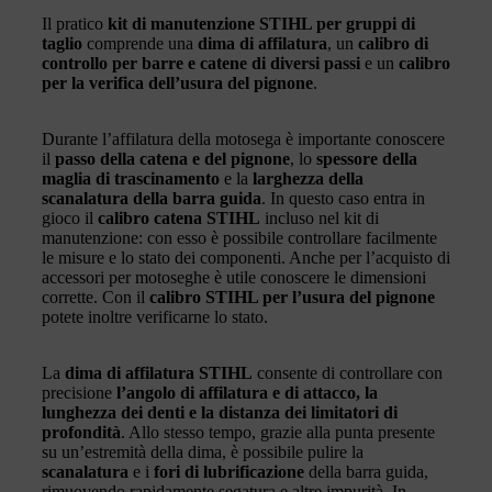
Il pratico
kit di manutenzione STIHL per gruppi di
taglio
comprende una
dima di affilatura
, un
calibro di
controllo per barre e catene di diversi passi
e un
calibro
per la verifica dell’usura del pignone
.
Durante l’affilatura della motosega è importante conoscere
il
passo della catena e del pignone
, lo
spessore della
maglia di trascinamento
e la
larghezza della
scanalatura della barra guida
. In questo caso entra in
gioco il
calibro catena STIHL
incluso nel kit di
manutenzione: con esso è possibile controllare facilmente
le misure e lo stato dei componenti. Anche per l’acquisto di
accessori per motoseghe è utile conoscere le dimensioni
corrette. Con il
calibro STIHL per l’usura del pignone
potete inoltre verificarne lo stato.
La
dima di affilatura STIHL
consente di controllare con
precisione
l’angolo di affilatura e di attacco, la
lunghezza dei denti e la distanza dei limitatori di
profondità
. Allo stesso tempo, grazie alla punta presente
su un’estremità della dima, è possibile pulire la
scanalatura
e i
fori di lubrificazione
della barra guida,
rimuovendo rapidamente segatura e altre impurità. In