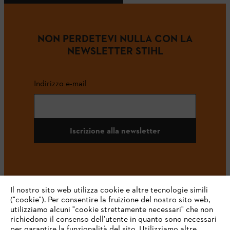
NON PERDETEVI NULLA CON LA
NEWSLETTER STIHL
Indirizzo e-mail
Iscrizione alla newsletter
#STIHL
Il nostro sito web utilizza cookie e altre tecnologie simili
("cookie"). Per consentire la fruizione del nostro sito web,
utilizziamo alcuni "cookie strettamente necessari" che non
richiedono il consenso dell’utente in quanto sono necessari
per garantire la funzionalità del sito. Utilizziamo altre