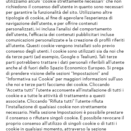
utilizziamo alcuni "cookie strettamente necessari" che non
richiedono il consenso dell’utente in quanto sono necessari
per garantire la funzionalità del sito. Utilizziamo altre
tipologie di cookie, al fine di agevolare l’esperienza di
navigazione dell’utente, e per offrire contenuti
personalizzati, ivi inclusa l'analisi del comportamento
L’azienda
dell’utente, l'efficacia dei contenuti pubblicitari incluse
comunicazioni personalizzate e la creazione di profili riferiti
all’utente. Questi cookie vengono installati solo previo
consenso degli utenti. I cookie sono utilizzati sia da noi che
da terze parti (ad esempio, Google o Tealium). Tali terze
STIHL FAQ
parti potrebbero trattare i dati personali riferibili all’utente
anche al di fuori dello Spazio Economico Europeo. Si prega
di prendere visione delle sezioni “Impostazioni” and
“Informativa sui Cookie” per maggiori informazioni sull’uso
Service
che noi e terze parti facciamo dei cookie. Cliccando
IHR BROWSER WIRD NICHT
“Accetta tutti” l’utente acconsente all’installazione di tutti i
UNTERSTÜTZT
cookie e a tutte le attività di trattamento a questi
associate. Cliccando "Rifiuta tutti" l’utente rifiuta
l’installazione di qualsiasi cookie non strettamente
necessario. Nella sezione Impostazioni è possibile prestare
Sie nutzen einen Browser, den wir noch nicht unterstützen. Für
Termini e condizioni generali
Privacy policy
il consenso o rifiutare singoli cookie. È possibile revocare il
eine optimale Nutzung unserer Seite empfehlen wir Ihnen, zu
proprio consenso all'utilizzo di singoli cookie o di tutti i
einem der folgenden Browser zu wechseln:
cookie in qualsiasi momento, attraverso la sezione
Note legali
Cookies
Informazioni legali