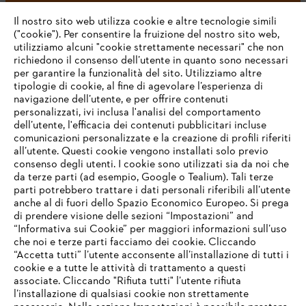
#STIHL
Il nostro sito web utilizza cookie e altre tecnologie simili
("cookie"). Per consentire la fruizione del nostro sito web,
utilizziamo alcuni "cookie strettamente necessari" che non
richiedono il consenso dell’utente in quanto sono necessari
per garantire la funzionalità del sito. Utilizziamo altre
tipologie di cookie, al fine di agevolare l’esperienza di
navigazione dell’utente, e per offrire contenuti
personalizzati, ivi inclusa l'analisi del comportamento
L’azienda
dell’utente, l'efficacia dei contenuti pubblicitari incluse
comunicazioni personalizzate e la creazione di profili riferiti
all’utente. Questi cookie vengono installati solo previo
consenso degli utenti. I cookie sono utilizzati sia da noi che
da terze parti (ad esempio, Google o Tealium). Tali terze
STIHL FAQ
parti potrebbero trattare i dati personali riferibili all’utente
anche al di fuori dello Spazio Economico Europeo. Si prega
di prendere visione delle sezioni “Impostazioni” and
“Informativa sui Cookie” per maggiori informazioni sull’uso
Service
che noi e terze parti facciamo dei cookie. Cliccando
IHR BROWSER WIRD NICHT
“Accetta tutti” l’utente acconsente all’installazione di tutti i
UNTERSTÜTZT
cookie e a tutte le attività di trattamento a questi
associate. Cliccando "Rifiuta tutti" l’utente rifiuta
l’installazione di qualsiasi cookie non strettamente