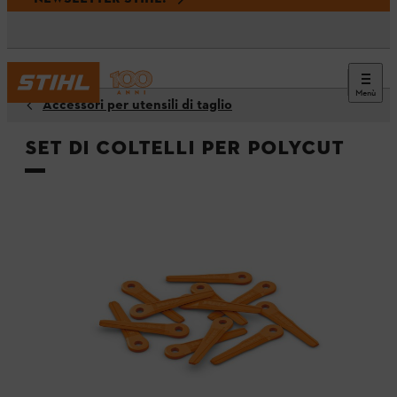
Menù
Accessori per utensili di taglio
Set di coltelli per PolyCut