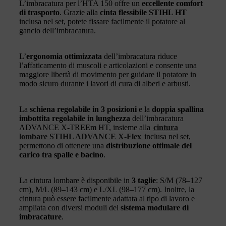
L’imbracatura per l’HTA 150 offre un
eccellente comfort
di trasporto
. Grazie alla
cinta flessibile STIHL HT
inclusa nel set, potete fissare facilmente il potatore al
gancio dell’imbracatura.
L’
ergonomia ottimizzata
dell’imbracatura riduce
l’affaticamento di muscoli e articolazioni e consente una
maggiore libertà di movimento per guidare il potatore in
modo sicuro durante i lavori di cura di alberi e arbusti.
La
schiena regolabile in 3 posizioni
e la
doppia spallina
imbottita regolabile in lunghezza
dell’imbracatura
ADVANCE X-TREEm HT, insieme alla
cintura
lombare STIHL ADVANCE X-Flex
inclusa nel set,
permettono di ottenere una
distribuzione ottimale del
carico tra spalle e bacino
.
La cintura lombare è disponibile in
3 taglie
: S/M (78–127
cm), M/L (89–143 cm) e L/XL (98–177 cm). Inoltre, la
cintura può essere facilmente adattata al tipo di lavoro e
ampliata con diversi moduli del
sistema modulare di
imbracature
.