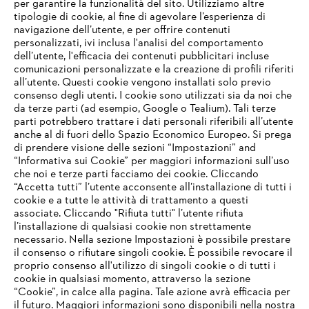
per garantire la funzionalità del sito. Utilizziamo altre
tipologie di cookie, al fine di agevolare l’esperienza di
navigazione dell’utente, e per offrire contenuti
personalizzati, ivi inclusa l'analisi del comportamento
L’azienda
dell’utente, l'efficacia dei contenuti pubblicitari incluse
comunicazioni personalizzate e la creazione di profili riferiti
all’utente. Questi cookie vengono installati solo previo
consenso degli utenti. I cookie sono utilizzati sia da noi che
da terze parti (ad esempio, Google o Tealium). Tali terze
STIHL FAQ
parti potrebbero trattare i dati personali riferibili all’utente
anche al di fuori dello Spazio Economico Europeo. Si prega
di prendere visione delle sezioni “Impostazioni” and
“Informativa sui Cookie” per maggiori informazioni sull’uso
Service
che noi e terze parti facciamo dei cookie. Cliccando
IHR BROWSER WIRD NICHT
“Accetta tutti” l’utente acconsente all’installazione di tutti i
UNTERSTÜTZT
cookie e a tutte le attività di trattamento a questi
associate. Cliccando "Rifiuta tutti" l’utente rifiuta
l’installazione di qualsiasi cookie non strettamente
necessario. Nella sezione Impostazioni è possibile prestare
Sie nutzen einen Browser, den wir noch nicht unterstützen. Für
Termini e condizioni generali
Privacy policy
il consenso o rifiutare singoli cookie. È possibile revocare il
eine optimale Nutzung unserer Seite empfehlen wir Ihnen, zu
proprio consenso all'utilizzo di singoli cookie o di tutti i
einem der folgenden Browser zu wechseln:
cookie in qualsiasi momento, attraverso la sezione
Note legali
Cookies
Informazioni legali
“Cookie”, in calce alla pagina. Tale azione avrà efficacia per
il futuro. Maggiori informazioni sono disponibili nella nostra