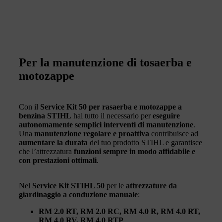
Per la manutenzione di tosaerba e
motozappe
Con il
Service Kit 50 per rasaerba e motozappe a
benzina STIHL
hai tutto il necessario per
eseguire
autonomamente semplici interventi di manutenzione
.
Una
manutenzione regolare e proattiva
contribuisce ad
aumentare la durata
del tuo prodotto STIHL e garantisce
che l’attrezzatura
funzioni sempre in modo affidabile e
con prestazioni ottimali
.
Nel
Service Kit STIHL 50
per le
attrezzature da
giardinaggio a conduzione manuale
:
RM 2.0 RT, RM 2.0 RC, RM 4.0 R, RM 4.0 RT,
RM 4.0 RV, RM 4.0 RTP