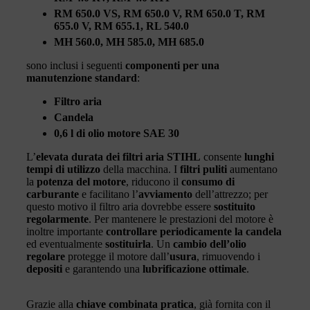
RM 650.0 VS, RM 650.0 V, RM 650.0 T, RM
655.0 V, RM 655.1, RL 540.0
MH 560.0, MH 585.0, MH 685.0
sono inclusi i seguenti
componenti per una
manutenzione standard
:
Filtro aria
Candela
0,6 l di olio motore SAE 30
L’
elevata durata dei filtri aria STIHL
consente
lunghi
tempi di utilizzo
della macchina. I
filtri puliti
aumentano
la
potenza del motore
, riducono il
consumo di
carburante
e facilitano l’
avviamento
dell’attrezzo; per
questo motivo il filtro aria dovrebbe essere
sostituito
regolarmente
. Per mantenere le prestazioni del motore è
inoltre importante
controllare periodicamente la candela
ed eventualmente
sostituirla
. Un
cambio dell’olio
regolare
protegge il motore dall’
usura
, rimuovendo i
depositi
e garantendo una
lubrificazione ottimale
.
Grazie alla
chiave combinata pratica
, già fornita con il