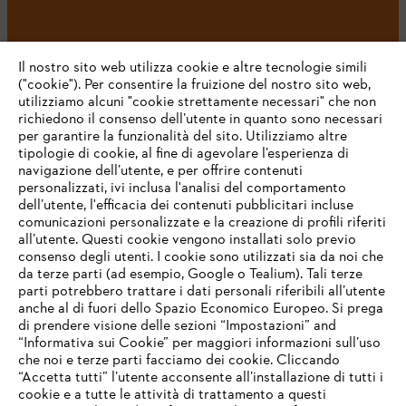
#STIHL
Il nostro sito web utilizza cookie e altre tecnologie simili
("cookie"). Per consentire la fruizione del nostro sito web,
utilizziamo alcuni "cookie strettamente necessari" che non
richiedono il consenso dell’utente in quanto sono necessari
per garantire la funzionalità del sito. Utilizziamo altre
tipologie di cookie, al fine di agevolare l’esperienza di
navigazione dell’utente, e per offrire contenuti
personalizzati, ivi inclusa l'analisi del comportamento
L’azienda
dell’utente, l'efficacia dei contenuti pubblicitari incluse
comunicazioni personalizzate e la creazione di profili riferiti
all’utente. Questi cookie vengono installati solo previo
consenso degli utenti. I cookie sono utilizzati sia da noi che
da terze parti (ad esempio, Google o Tealium). Tali terze
STIHL FAQ
parti potrebbero trattare i dati personali riferibili all’utente
anche al di fuori dello Spazio Economico Europeo. Si prega
di prendere visione delle sezioni “Impostazioni” and
“Informativa sui Cookie” per maggiori informazioni sull’uso
Service
che noi e terze parti facciamo dei cookie. Cliccando
IHR BROWSER WIRD NICHT
“Accetta tutti” l’utente acconsente all’installazione di tutti i
UNTERSTÜTZT
cookie e a tutte le attività di trattamento a questi