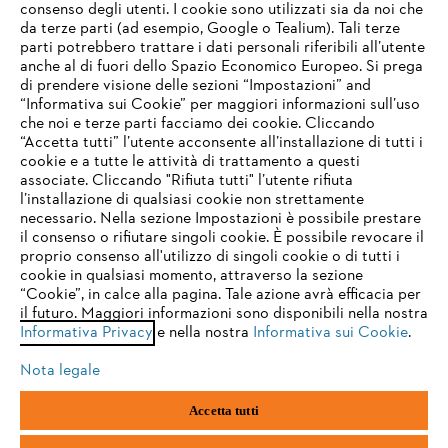
consenso degli utenti. I cookie sono utilizzati sia da noi che
da terze parti (ad esempio, Google o Tealium). Tali terze
STIHL FAQ
parti potrebbero trattare i dati personali riferibili all’utente
anche al di fuori dello Spazio Economico Europeo. Si prega
di prendere visione delle sezioni “Impostazioni” and
“Informativa sui Cookie” per maggiori informazioni sull’uso
Service
che noi e terze parti facciamo dei cookie. Cliccando
IHR BROWSER WIRD NICHT
“Accetta tutti” l’utente acconsente all’installazione di tutti i
UNTERSTÜTZT
cookie e a tutte le attività di trattamento a questi
associate. Cliccando "Rifiuta tutti" l’utente rifiuta
l’installazione di qualsiasi cookie non strettamente
necessario. Nella sezione Impostazioni è possibile prestare
Sie nutzen einen Browser, den wir noch nicht unterstützen. Für
Termini e condizioni generali
Privacy policy
il consenso o rifiutare singoli cookie. È possibile revocare il
eine optimale Nutzung unserer Seite empfehlen wir Ihnen, zu
proprio consenso all'utilizzo di singoli cookie o di tutti i
einem der folgenden Browser zu wechseln:
cookie in qualsiasi momento, attraverso la sezione
Note legali
Cookies
Informazioni legali
“Cookie”, in calce alla pagina. Tale azione avrà efficacia per
il futuro. Maggiori informazioni sono disponibili nella nostra
Informativa Privacy
e nella nostra
Informativa sui Cookie
.
firefox
chrome
Andreas STIHL S.p.A. - Viale delle Industrie, 15
20040 Cambiago (MI)
Nota legale
Email:
info@stihl.it
safari
edge
PEC:
amministrazione@stihl-pec.it
Accetta tutti
Numero di partita IVA: 09883420151.
Società a socio unico, soggetta a direzione e coordinamento di Andreas
samsung
android