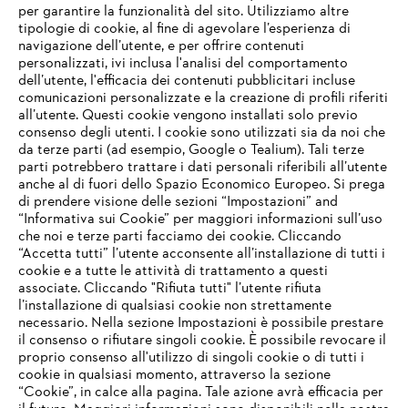
per garantire la funzionalità del sito. Utilizziamo altre
tipologie di cookie, al fine di agevolare l’esperienza di
navigazione dell’utente, e per offrire contenuti
personalizzati, ivi inclusa l'analisi del comportamento
L’azienda
dell’utente, l'efficacia dei contenuti pubblicitari incluse
comunicazioni personalizzate e la creazione di profili riferiti
all’utente. Questi cookie vengono installati solo previo
consenso degli utenti. I cookie sono utilizzati sia da noi che
da terze parti (ad esempio, Google o Tealium). Tali terze
STIHL FAQ
parti potrebbero trattare i dati personali riferibili all’utente
anche al di fuori dello Spazio Economico Europeo. Si prega
di prendere visione delle sezioni “Impostazioni” and
“Informativa sui Cookie” per maggiori informazioni sull’uso
Service
che noi e terze parti facciamo dei cookie. Cliccando
IHR BROWSER WIRD NICHT
“Accetta tutti” l’utente acconsente all’installazione di tutti i
UNTERSTÜTZT
cookie e a tutte le attività di trattamento a questi
associate. Cliccando "Rifiuta tutti" l’utente rifiuta
l’installazione di qualsiasi cookie non strettamente
necessario. Nella sezione Impostazioni è possibile prestare
Sie nutzen einen Browser, den wir noch nicht unterstützen. Für
Termini e condizioni generali
Privacy policy
il consenso o rifiutare singoli cookie. È possibile revocare il
eine optimale Nutzung unserer Seite empfehlen wir Ihnen, zu
proprio consenso all'utilizzo di singoli cookie o di tutti i
einem der folgenden Browser zu wechseln:
cookie in qualsiasi momento, attraverso la sezione
Note legali
Cookies
Informazioni legali
“Cookie”, in calce alla pagina. Tale azione avrà efficacia per