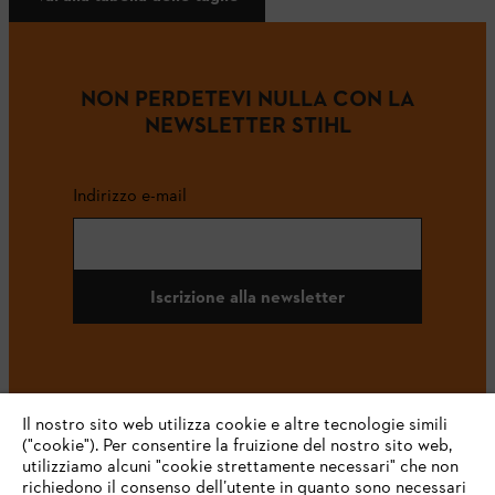
NON PERDETEVI NULLA CON LA
NEWSLETTER STIHL
Indirizzo e-mail
Iscrizione alla newsletter
#STIHL
Il nostro sito web utilizza cookie e altre tecnologie simili
("cookie"). Per consentire la fruizione del nostro sito web,
utilizziamo alcuni "cookie strettamente necessari" che non
richiedono il consenso dell’utente in quanto sono necessari