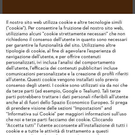
#STIHL
Il nostro sito web utilizza cookie e altre tecnologie simili
("cookie"). Per consentire la fruizione del nostro sito web,
utilizziamo alcuni "cookie strettamente necessari" che non
richiedono il consenso dell’utente in quanto sono necessari
per garantire la funzionalità del sito. Utilizziamo altre
tipologie di cookie, al fine di agevolare l’esperienza di
navigazione dell’utente, e per offrire contenuti
personalizzati, ivi inclusa l'analisi del comportamento
L’azienda
dell’utente, l'efficacia dei contenuti pubblicitari incluse
comunicazioni personalizzate e la creazione di profili riferiti
all’utente. Questi cookie vengono installati solo previo
consenso degli utenti. I cookie sono utilizzati sia da noi che
da terze parti (ad esempio, Google o Tealium). Tali terze
STIHL FAQ
parti potrebbero trattare i dati personali riferibili all’utente
anche al di fuori dello Spazio Economico Europeo. Si prega
di prendere visione delle sezioni “Impostazioni” and
“Informativa sui Cookie” per maggiori informazioni sull’uso
Service
che noi e terze parti facciamo dei cookie. Cliccando
IHR BROWSER WIRD NICHT
“Accetta tutti” l’utente acconsente all’installazione di tutti i
UNTERSTÜTZT
cookie e a tutte le attività di trattamento a questi