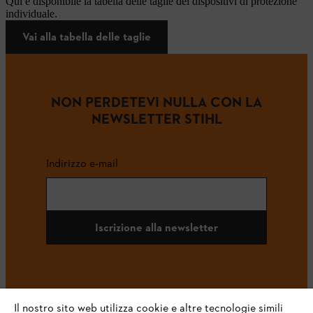
Qui è disponibile la tabella delle taglie dei dispositivi di protezione
individuale.
Vai alla tabella delle taglie
NON PERDETEVI NULLA CON LA
NEWSLETTER STIHL
Indirizzo e-mail
Iscrizione alla newsletter
#STIHL
Il nostro sito web utilizza cookie e altre tecnologie simili