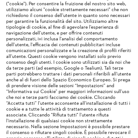
("cookie"). Per consentire la fruizione del nostro sito web,
utilizziamo alcuni "cookie strettamente necessari" che non
richiedono il consenso dell’utente in quanto sono necessari
per garantire la funzionalità del sito. Utilizziamo altre
tipologie di cookie, al fine di agevolare l’esperienza di
navigazione dell’utente, e per offrire contenuti
personalizzati, ivi inclusa l'analisi del comportamento
L’azienda
dell’utente, l'efficacia dei contenuti pubblicitari incluse
comunicazioni personalizzate e la creazione di profili riferiti
all’utente. Questi cookie vengono installati solo previo
consenso degli utenti. I cookie sono utilizzati sia da noi che
da terze parti (ad esempio, Google o Tealium). Tali terze
STIHL FAQ
parti potrebbero trattare i dati personali riferibili all’utente
anche al di fuori dello Spazio Economico Europeo. Si prega
di prendere visione delle sezioni “Impostazioni” and
“Informativa sui Cookie” per maggiori informazioni sull’uso
Service
che noi e terze parti facciamo dei cookie. Cliccando
IHR BROWSER WIRD NICHT
“Accetta tutti” l’utente acconsente all’installazione di tutti i
UNTERSTÜTZT
cookie e a tutte le attività di trattamento a questi
associate. Cliccando "Rifiuta tutti" l’utente rifiuta
l’installazione di qualsiasi cookie non strettamente
necessario. Nella sezione Impostazioni è possibile prestare
Sie nutzen einen Browser, den wir noch nicht unterstützen. Für
Termini e condizioni generali
Privacy policy
il consenso o rifiutare singoli cookie. È possibile revocare il
eine optimale Nutzung unserer Seite empfehlen wir Ihnen, zu