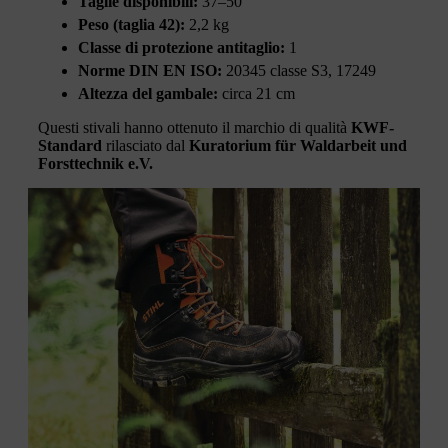
Taglie disponibili:
37–50
Peso (taglia 42):
2,2 kg
Classe di protezione antitaglio:
1
Norme DIN EN ISO:
20345 classe S3, 17249
Altezza del gambale:
circa 21 cm
Questi stivali hanno ottenuto il marchio di qualità
KWF-
Standard
rilasciato dal
Kuratorium für Waldarbeit und
Forsttechnik e.V.