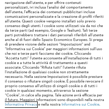
navigazione dell’utente, e per offrire contenuti
personalizzati, ivi inclusa l'analisi del comportamento
L’azienda
dell’utente, l'efficacia dei contenuti pubblicitari incluse
comunicazioni personalizzate e la creazione di profili riferiti
all’utente. Questi cookie vengono installati solo previo
consenso degli utenti. I cookie sono utilizzati sia da noi che
da terze parti (ad esempio, Google o Tealium). Tali terze
STIHL FAQ
parti potrebbero trattare i dati personali riferibili all’utente
anche al di fuori dello Spazio Economico Europeo. Si prega
di prendere visione delle sezioni “Impostazioni” and
“Informativa sui Cookie” per maggiori informazioni sull’uso
Service
che noi e terze parti facciamo dei cookie. Cliccando
IHR BROWSER WIRD NICHT
“Accetta tutti” l’utente acconsente all’installazione di tutti i
UNTERSTÜTZT
cookie e a tutte le attività di trattamento a questi
associate. Cliccando "Rifiuta tutti" l’utente rifiuta
l’installazione di qualsiasi cookie non strettamente
necessario. Nella sezione Impostazioni è possibile prestare
Sie nutzen einen Browser, den wir noch nicht unterstützen. Für
Termini e condizioni generali
Privacy policy
il consenso o rifiutare singoli cookie. È possibile revocare il
eine optimale Nutzung unserer Seite empfehlen wir Ihnen, zu
proprio consenso all'utilizzo di singoli cookie o di tutti i
einem der folgenden Browser zu wechseln:
cookie in qualsiasi momento, attraverso la sezione
Note legali
Cookies
Informazioni legali
“Cookie”, in calce alla pagina. Tale azione avrà efficacia per
il futuro. Maggiori informazioni sono disponibili nella nostra
Informativa Privacy
e nella nostra
Informativa sui Cookie
.
firefox
chrome
Andreas STIHL S.p.A. - Viale delle Industrie, 15