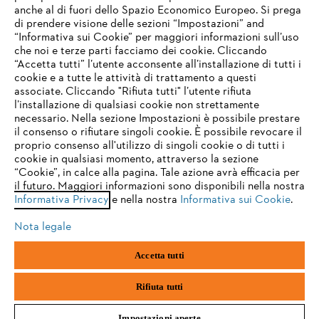
anche al di fuori dello Spazio Economico Europeo. Si prega
di prendere visione delle sezioni “Impostazioni” and
“Informativa sui Cookie” per maggiori informazioni sull’uso
Service
che noi e terze parti facciamo dei cookie. Cliccando
IHR BROWSER WIRD NICHT
“Accetta tutti” l’utente acconsente all’installazione di tutti i
UNTERSTÜTZT
cookie e a tutte le attività di trattamento a questi
associate. Cliccando "Rifiuta tutti" l’utente rifiuta
l’installazione di qualsiasi cookie non strettamente
necessario. Nella sezione Impostazioni è possibile prestare
Sie nutzen einen Browser, den wir noch nicht unterstützen. Für
Termini e condizioni generali
Privacy policy
il consenso o rifiutare singoli cookie. È possibile revocare il
eine optimale Nutzung unserer Seite empfehlen wir Ihnen, zu
proprio consenso all'utilizzo di singoli cookie o di tutti i
einem der folgenden Browser zu wechseln:
cookie in qualsiasi momento, attraverso la sezione
Note legali
Cookies
Informazioni legali
“Cookie”, in calce alla pagina. Tale azione avrà efficacia per
il futuro. Maggiori informazioni sono disponibili nella nostra
Informativa Privacy
e nella nostra
Informativa sui Cookie
.
firefox
chrome
Andreas STIHL S.p.A. - Viale delle Industrie, 15
20040 Cambiago (MI)
Nota legale
Email:
info@stihl.it
safari
edge
PEC:
amministrazione@stihl-pec.it
Accetta tutti
Numero di partita IVA: 09883420151.
Società a socio unico, soggetta a direzione e coordinamento di Andreas
samsung
android
Stihl AG & Co. KG
Rifiuta tutti
Impostazioni aperte