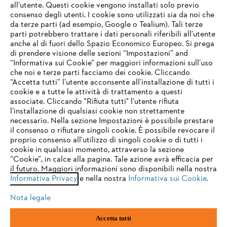
all’utente. Questi cookie vengono installati solo previo
consenso degli utenti. I cookie sono utilizzati sia da noi che
da terze parti (ad esempio, Google o Tealium). Tali terze
STIHL FAQ
parti potrebbero trattare i dati personali riferibili all’utente
anche al di fuori dello Spazio Economico Europeo. Si prega
di prendere visione delle sezioni “Impostazioni” and
“Informativa sui Cookie” per maggiori informazioni sull’uso
Service
che noi e terze parti facciamo dei cookie. Cliccando
IHR BROWSER WIRD NICHT
“Accetta tutti” l’utente acconsente all’installazione di tutti i
UNTERSTÜTZT
cookie e a tutte le attività di trattamento a questi
associate. Cliccando "Rifiuta tutti" l’utente rifiuta
l’installazione di qualsiasi cookie non strettamente
necessario. Nella sezione Impostazioni è possibile prestare
Sie nutzen einen Browser, den wir noch nicht unterstützen. Für
Termini e condizioni generali
Privacy policy
il consenso o rifiutare singoli cookie. È possibile revocare il
eine optimale Nutzung unserer Seite empfehlen wir Ihnen, zu
proprio consenso all'utilizzo di singoli cookie o di tutti i
einem der folgenden Browser zu wechseln:
cookie in qualsiasi momento, attraverso la sezione
Note legali
Cookies
Informazioni legali
“Cookie”, in calce alla pagina. Tale azione avrà efficacia per
il futuro. Maggiori informazioni sono disponibili nella nostra
Informativa Privacy
e nella nostra
Informativa sui Cookie
.
firefox
chrome
Andreas STIHL S.p.A. - Viale delle Industrie, 15
20040 Cambiago (MI)
Nota legale
Email:
info@stihl.it
safari
edge
PEC:
amministrazione@stihl-pec.it
Accetta tutti
Numero di partita IVA: 09883420151.