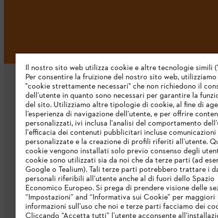
Il nostro sito web utilizza cookie e altre tecnologie simili (
Per consentire la fruizione del nostro sito web, utilizziamo
"cookie strettamente necessari" che non richiedono il co
dell’utente in quanto sono necessari per garantire la funzi
del sito. Utilizziamo altre tipologie di cookie, al fine di ag
l’esperienza di navigazione dell’utente, e per offrire conten
personalizzati, ivi inclusa l'analisi del comportamento dell’
L’azienda
l'efficacia dei contenuti pubblicitari incluse comunicazioni
personalizzate e la creazione di profili riferiti all’utente. Q
cookie vengono installati solo previo consenso degli utenti
Chi siamo
cookie sono utilizzati sia da noi che da terze parti (ad ese
Scarica il catalogo
Google o Tealium). Tali terze parti potrebbero trattare i d
personali riferibili all’utente anche al di fuori dello Spazio
STIHL Integrity Line
Economico Europeo. Si prega di prendere visione delle se
“Impostazioni” and “Informativa sui Cookie” per maggiori
informazioni sull’uso che noi e terze parti facciamo dei co
Cliccando “Accetta tutti” l’utente acconsente all’installazi