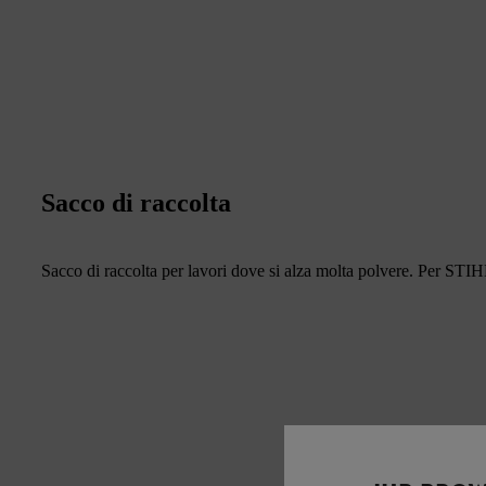
Sacco di raccolta
Sacco di raccolta per lavori dove si alza molta polvere. Per S