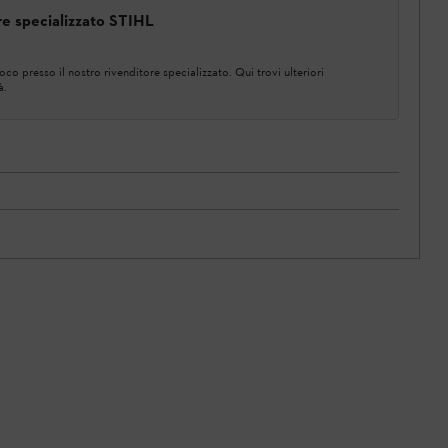
ore specializzato STIHL
co presso il nostro rivenditore specializzato. Qui trovi ulteriori
à.