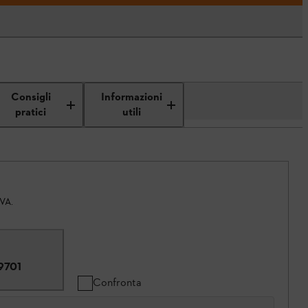
Consigli
Informazioni
pratici
utili
IVA.
9701
Confronta