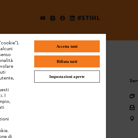
#STIHL
"cookie").
Accetta tutti
 alcuni
nsenso
onalità
Rifiuta tutti
evolare
uti
Impostazioni aperte
utente,
STIHL FAQ
Ser
uesti
. I
Registrazione prodotto
mpio,
Domande sull’assortimento
ati
Manuali d’uso e manutenzione
zioni
okie.
one di