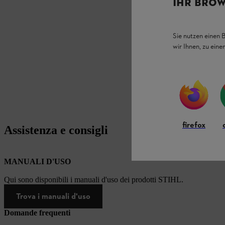
IHR BROW
Sie nutzen einen 
wir Ihnen, zu ein
firefox
Assistenza e consigli
MANUALI D'USO
Qui sono disponibili i manuali d'uso dei prodotti STIHL.
Trova i manuali d'uso
Domande frequenti