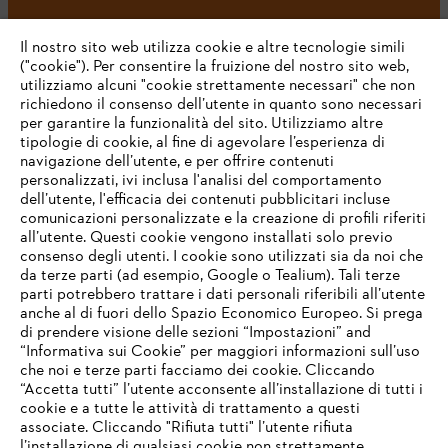
#STIHL
Il nostro sito web utilizza cookie e altre tecnologie simili
("cookie"). Per consentire la fruizione del nostro sito web,
utilizziamo alcuni "cookie strettamente necessari" che non
richiedono il consenso dell’utente in quanto sono necessari
per garantire la funzionalità del sito. Utilizziamo altre
tipologie di cookie, al fine di agevolare l’esperienza di
navigazione dell’utente, e per offrire contenuti
personalizzati, ivi inclusa l'analisi del comportamento
L’azienda
dell’utente, l'efficacia dei contenuti pubblicitari incluse
comunicazioni personalizzate e la creazione di profili riferiti
all’utente. Questi cookie vengono installati solo previo
consenso degli utenti. I cookie sono utilizzati sia da noi che
da terze parti (ad esempio, Google o Tealium). Tali terze
STIHL FAQ
parti potrebbero trattare i dati personali riferibili all’utente
anche al di fuori dello Spazio Economico Europeo. Si prega
di prendere visione delle sezioni “Impostazioni” and
“Informativa sui Cookie” per maggiori informazioni sull’uso
Service
che noi e terze parti facciamo dei cookie. Cliccando
IHR BROWSER WIRD NICHT
“Accetta tutti” l’utente acconsente all’installazione di tutti i
UNTERSTÜTZT
cookie e a tutte le attività di trattamento a questi
associate. Cliccando "Rifiuta tutti" l’utente rifiuta
l’installazione di qualsiasi cookie non strettamente