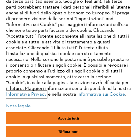
da terze parti (ad esempio, Google o Tealium). Tali terze
STIHL FAQ
parti potrebbero trattare i dati personali riferibili all’utente
anche al di fuori dello Spazio Economico Europeo. Si prega
di prendere visione delle sezioni “Impostazioni” and
“Informativa sui Cookie” per maggiori informazioni sull’uso
Service
che noi e terze parti facciamo dei cookie. Cliccando
IHR BROWSER WIRD NICHT
“Accetta tutti” l’utente acconsente all’installazione di tutti i
UNTERSTÜTZT
cookie e a tutte le attività di trattamento a questi
associate. Cliccando "Rifiuta tutti" l’utente rifiuta
l’installazione di qualsiasi cookie non strettamente
necessario. Nella sezione Impostazioni è possibile prestare
Sie nutzen einen Browser, den wir noch nicht unterstützen. Für
Termini e condizioni generali
Privacy policy
il consenso o rifiutare singoli cookie. È possibile revocare il
eine optimale Nutzung unserer Seite empfehlen wir Ihnen, zu
proprio consenso all'utilizzo di singoli cookie o di tutti i
einem der folgenden Browser zu wechseln:
cookie in qualsiasi momento, attraverso la sezione
Note legali
Cookies
Informazioni legali
“Cookie”, in calce alla pagina. Tale azione avrà efficacia per
il futuro. Maggiori informazioni sono disponibili nella nostra
Informativa Privacy
e nella nostra
Informativa sui Cookie
.
firefox
chrome
Andreas STIHL S.p.A. - Viale delle Industrie, 15
20040 Cambiago (MI)
Nota legale
Email:
info@stihl.it
safari
edge
PEC:
amministrazione@stihl-pec.it
Accetta tutti
Numero di partita IVA: 09883420151.
Società a socio unico, soggetta a direzione e coordinamento di Andreas
samsung
android
Stihl AG & Co. KG
Rifiuta tutti