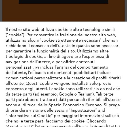
#STIHL
Il nostro sito web utilizza cookie e altre tecnologie simili
("cookie"). Per consentire la fruizione del nostro sito web,
utilizziamo alcuni "cookie strettamente necessari" che non
richiedono il consenso dell’utente in quanto sono necessari
per garantire la funzionalità del sito. Utilizziamo altre
tipologie di cookie, al fine di agevolare l’esperienza di
navigazione dell’utente, e per offrire contenuti
personalizzati, ivi inclusa l'analisi del comportamento
L’azienda
dell’utente, l'efficacia dei contenuti pubblicitari incluse
comunicazioni personalizzate e la creazione di profili riferiti
all’utente. Questi cookie vengono installati solo previo
consenso degli utenti. I cookie sono utilizzati sia da noi che
da terze parti (ad esempio, Google o Tealium). Tali terze
STIHL FAQ
parti potrebbero trattare i dati personali riferibili all’utente
anche al di fuori dello Spazio Economico Europeo. Si prega
di prendere visione delle sezioni “Impostazioni” and
“Informativa sui Cookie” per maggiori informazioni sull’uso
Service
che noi e terze parti facciamo dei cookie. Cliccando
IHR BROWSER WIRD NICHT
“Accetta tutti” l’utente acconsente all’installazione di tutti i