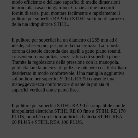
modo efficiente e delicato superfici di medie dimensioni
intorno alla casa e in giardino. Grazie ai due raccordi
forniti di serie, puoi montare facilmente e rapidamente il
pulitore per superfici RA 90 di STIHL sul tubo di spruzzo
della tua idropulitrice STIHL.
Il pulitore per superfici ha un diametro di 255 mm ed è
ideale, ad esempio, per pulire la tua terrazza. La robusta
corona di setole circonda due ugelli a getto piatto rotanti,
consentendo una pulizia senza schizzi di superfici piane.
Tramite la regolazione della pressione con la manopola,
puoi adattare la potenza di pulizia e ottenere così il risultato
desiderato in modo confortevole. Una maniglia aggiuntiva
sul pulitore per superfici STIHL RA 90 consente una
maneggevolezza confortevole durante la pulizia di
superfici verticali come pareti lisce.
Il pulitore per superfici STIHL RA 90 è compatibile con le
idropulitrici elettriche STIHL RE 80 fino a STIHL RE 170
PLUS, nonché con le idropulitrici a batteria STIHL REA
60 PLUS e STIHL REA 100 PLUS.