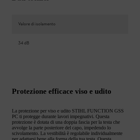
Valore di isolamento
34 dB
Protezione efficace viso e udito
La protezione per viso e udito STIHL FUNCTION GSS
PC ti protegge durante lavori impegnativi. Questa
protezione è dotata di una doppia fascia per la testa che
avvolge la parte posteriore del capo, impedendo lo
scivolamento. La vestibilità è regolabile individualmente
per adattarsi bene alla forma della tua testa. Questa