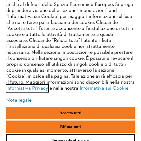
anche al di fuori dello Spazio Economico Europeo. Si prega
di prendere visione delle sezioni “Impostazioni” and
“Informativa sui Cookie” per maggiori informazioni sull’uso
Service
che noi e terze parti facciamo dei cookie. Cliccando
IHR BROWSER WIRD NICHT
“Accetta tutti” l’utente acconsente all’installazione di tutti i
UNTERSTÜTZT
cookie e a tutte le attività di trattamento a questi
associate. Cliccando "Rifiuta tutti" l’utente rifiuta
l’installazione di qualsiasi cookie non strettamente
necessario. Nella sezione Impostazioni è possibile prestare
Sie nutzen einen Browser, den wir noch nicht unterstützen. Für
Termini e condizioni generali
Privacy policy
il consenso o rifiutare singoli cookie. È possibile revocare il
eine optimale Nutzung unserer Seite empfehlen wir Ihnen, zu
proprio consenso all'utilizzo di singoli cookie o di tutti i
einem der folgenden Browser zu wechseln:
cookie in qualsiasi momento, attraverso la sezione
Note legali
Cookies
Informazioni legali
“Cookie”, in calce alla pagina. Tale azione avrà efficacia per
il futuro. Maggiori informazioni sono disponibili nella nostra
Informativa Privacy
e nella nostra
Informativa sui Cookie
.
firefox
chrome
Andreas STIHL S.p.A. - Viale delle Industrie, 15
20040 Cambiago (MI)
Nota legale
Email:
info@stihl.it
safari
edge
PEC:
amministrazione@stihl-pec.it
Accetta tutti
Numero di partita IVA: 09883420151.
Società a socio unico, soggetta a direzione e coordinamento di Andreas
samsung
android
Stihl AG & Co. KG
Rifiuta tutti
Impostazioni aperte