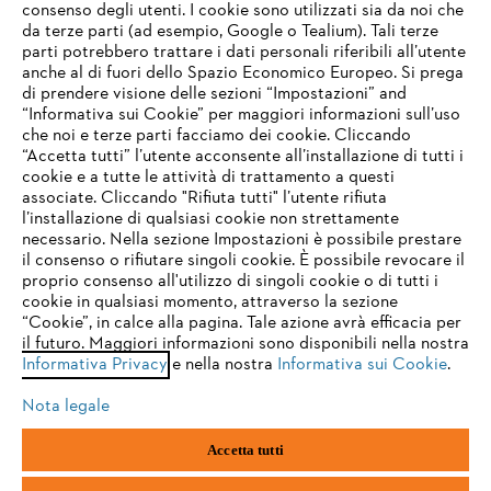
consenso degli utenti. I cookie sono utilizzati sia da noi che
da terze parti (ad esempio, Google o Tealium). Tali terze
STIHL FAQ
parti potrebbero trattare i dati personali riferibili all’utente
anche al di fuori dello Spazio Economico Europeo. Si prega
di prendere visione delle sezioni “Impostazioni” and
“Informativa sui Cookie” per maggiori informazioni sull’uso
Service
che noi e terze parti facciamo dei cookie. Cliccando
IHR BROWSER WIRD NICHT
“Accetta tutti” l’utente acconsente all’installazione di tutti i
UNTERSTÜTZT
cookie e a tutte le attività di trattamento a questi
associate. Cliccando "Rifiuta tutti" l’utente rifiuta
l’installazione di qualsiasi cookie non strettamente
necessario. Nella sezione Impostazioni è possibile prestare
Sie nutzen einen Browser, den wir noch nicht unterstützen. Für
Termini e condizioni generali
Privacy policy
il consenso o rifiutare singoli cookie. È possibile revocare il
eine optimale Nutzung unserer Seite empfehlen wir Ihnen, zu
proprio consenso all'utilizzo di singoli cookie o di tutti i
einem der folgenden Browser zu wechseln:
cookie in qualsiasi momento, attraverso la sezione
Note legali
Cookies
Informazioni legali
“Cookie”, in calce alla pagina. Tale azione avrà efficacia per
il futuro. Maggiori informazioni sono disponibili nella nostra
Informativa Privacy
e nella nostra
Informativa sui Cookie
.
firefox
chrome
Andreas STIHL S.p.A. - Viale delle Industrie, 15
20040 Cambiago (MI)
Nota legale
Email:
info@stihl.it
safari
edge
PEC:
amministrazione@stihl-pec.it
Accetta tutti
Numero di partita IVA: 09883420151.
Società a socio unico, soggetta a direzione e coordinamento di Andreas
samsung
android