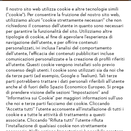
#STIHL
Il nostro sito web utilizza cookie e altre tecnologie simili
("cookie"). Per consentire la fruizione del nostro sito web,
utilizziamo alcuni "cookie strettamente necessari" che non
richiedono il consenso dell’utente in quanto sono necessari
per garantire la funzionalità del sito. Utilizziamo altre
tipologie di cookie, al fine di agevolare l’esperienza di
navigazione dell’utente, e per offrire contenuti
personalizzati, ivi inclusa l'analisi del comportamento
L’azienda
dell’utente, l'efficacia dei contenuti pubblicitari incluse
comunicazioni personalizzate e la creazione di profili riferiti
all’utente. Questi cookie vengono installati solo previo
consenso degli utenti. I cookie sono utilizzati sia da noi che
da terze parti (ad esempio, Google o Tealium). Tali terze
STIHL FAQ
parti potrebbero trattare i dati personali riferibili all’utente
anche al di fuori dello Spazio Economico Europeo. Si prega
di prendere visione delle sezioni “Impostazioni” and
“Informativa sui Cookie” per maggiori informazioni sull’uso
Service
che noi e terze parti facciamo dei cookie. Cliccando
IHR BROWSER WIRD NICHT
“Accetta tutti” l’utente acconsente all’installazione di tutti i
UNTERSTÜTZT
cookie e a tutte le attività di trattamento a questi
associate. Cliccando "Rifiuta tutti" l’utente rifiuta
l’installazione di qualsiasi cookie non strettamente