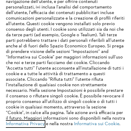
navigazione dell’utente, e per offrire contenuti
personalizzati, ivi inclusa l'analisi del comportamento
L’azienda
dell’utente, l'efficacia dei contenuti pubblicitari incluse
comunicazioni personalizzate e la creazione di profili riferiti
all’utente. Questi cookie vengono installati solo previo
consenso degli utenti. I cookie sono utilizzati sia da noi che
da terze parti (ad esempio, Google o Tealium). Tali terze
STIHL FAQ
parti potrebbero trattare i dati personali riferibili all’utente
anche al di fuori dello Spazio Economico Europeo. Si prega
di prendere visione delle sezioni “Impostazioni” and
“Informativa sui Cookie” per maggiori informazioni sull’uso
Service
che noi e terze parti facciamo dei cookie. Cliccando
IHR BROWSER WIRD NICHT
“Accetta tutti” l’utente acconsente all’installazione di tutti i
UNTERSTÜTZT
cookie e a tutte le attività di trattamento a questi
associate. Cliccando "Rifiuta tutti" l’utente rifiuta
l’installazione di qualsiasi cookie non strettamente
necessario. Nella sezione Impostazioni è possibile prestare
Sie nutzen einen Browser, den wir noch nicht unterstützen. Für
Termini e condizioni generali
Privacy policy
il consenso o rifiutare singoli cookie. È possibile revocare il
eine optimale Nutzung unserer Seite empfehlen wir Ihnen, zu
proprio consenso all'utilizzo di singoli cookie o di tutti i
einem der folgenden Browser zu wechseln:
cookie in qualsiasi momento, attraverso la sezione
Note legali
Cookies
Informazioni legali
“Cookie”, in calce alla pagina. Tale azione avrà efficacia per
il futuro. Maggiori informazioni sono disponibili nella nostra
Informativa Privacy
e nella nostra
Informativa sui Cookie
.
firefox
chrome
Andreas STIHL S.p.A. - Viale delle Industrie, 15