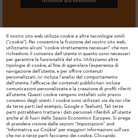
Iscrizione alla newsletter
#STIHL
Il nostro sito web utilizza cookie e altre tecnologie simili
("cookie"). Per consentire la fruizione del nostro sito web,
utilizziamo alcuni "cookie strettamente necessari" che non
richiedono il consenso dell’utente in quanto sono necessari
per garantire la funzionalità del sito. Utilizziamo altre
tipologie di cookie, al fine di agevolare l’esperienza di
navigazione dell’utente, e per offrire contenuti
personalizzati, ivi inclusa l'analisi del comportamento
L’azienda
dell’utente, l'efficacia dei contenuti pubblicitari incluse
comunicazioni personalizzate e la creazione di profili riferiti
all’utente. Questi cookie vengono installati solo previo
consenso degli utenti. I cookie sono utilizzati sia da noi che
da terze parti (ad esempio, Google o Tealium). Tali terze
STIHL FAQ
parti potrebbero trattare i dati personali riferibili all’utente
anche al di fuori dello Spazio Economico Europeo. Si prega
di prendere visione delle sezioni “Impostazioni” and
“Informativa sui Cookie” per maggiori informazioni sull’uso
Service
che noi e terze parti facciamo dei cookie. Cliccando
IHR BROWSER WIRD NICHT