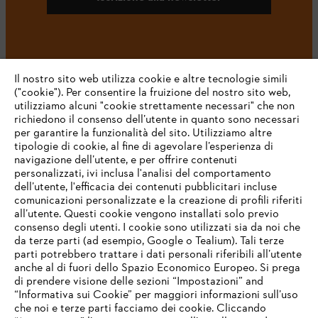
#STIHL
Il nostro sito web utilizza cookie e altre tecnologie simili
("cookie"). Per consentire la fruizione del nostro sito web,
utilizziamo alcuni "cookie strettamente necessari" che non
richiedono il consenso dell’utente in quanto sono necessari
per garantire la funzionalità del sito. Utilizziamo altre
tipologie di cookie, al fine di agevolare l’esperienza di
navigazione dell’utente, e per offrire contenuti
personalizzati, ivi inclusa l'analisi del comportamento
L’azienda
dell’utente, l'efficacia dei contenuti pubblicitari incluse
comunicazioni personalizzate e la creazione di profili riferiti
all’utente. Questi cookie vengono installati solo previo
consenso degli utenti. I cookie sono utilizzati sia da noi che
da terze parti (ad esempio, Google o Tealium). Tali terze
STIHL FAQ
parti potrebbero trattare i dati personali riferibili all’utente
anche al di fuori dello Spazio Economico Europeo. Si prega
di prendere visione delle sezioni “Impostazioni” and
“Informativa sui Cookie” per maggiori informazioni sull’uso
Service
che noi e terze parti facciamo dei cookie. Cliccando
IHR BROWSER WIRD NICHT