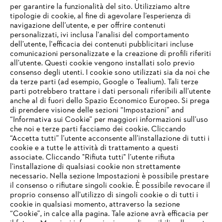
per garantire la funzionalità del sito. Utilizziamo altre
tipologie di cookie, al fine di agevolare l’esperienza di
navigazione dell’utente, e per offrire contenuti
personalizzati, ivi inclusa l'analisi del comportamento
L’azienda
dell’utente, l'efficacia dei contenuti pubblicitari incluse
comunicazioni personalizzate e la creazione di profili riferiti
all’utente. Questi cookie vengono installati solo previo
consenso degli utenti. I cookie sono utilizzati sia da noi che
da terze parti (ad esempio, Google o Tealium). Tali terze
STIHL FAQ
parti potrebbero trattare i dati personali riferibili all’utente
anche al di fuori dello Spazio Economico Europeo. Si prega
di prendere visione delle sezioni “Impostazioni” and
“Informativa sui Cookie” per maggiori informazioni sull’uso
Service
che noi e terze parti facciamo dei cookie. Cliccando
IHR BROWSER WIRD NICHT
“Accetta tutti” l’utente acconsente all’installazione di tutti i
UNTERSTÜTZT
cookie e a tutte le attività di trattamento a questi
associate. Cliccando "Rifiuta tutti" l’utente rifiuta
l’installazione di qualsiasi cookie non strettamente
necessario. Nella sezione Impostazioni è possibile prestare
Sie nutzen einen Browser, den wir noch nicht unterstützen. Für
Termini e condizioni generali
Privacy policy
il consenso o rifiutare singoli cookie. È possibile revocare il
eine optimale Nutzung unserer Seite empfehlen wir Ihnen, zu
proprio consenso all'utilizzo di singoli cookie o di tutti i
einem der folgenden Browser zu wechseln:
cookie in qualsiasi momento, attraverso la sezione
Note legali
Cookies
Informazioni legali
“Cookie”, in calce alla pagina. Tale azione avrà efficacia per