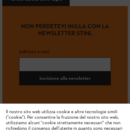
NON PERDETEVI NULLA CON LA
NEWSLETTER STIHL
Indirizzo e-mail
Iscrizione alla newsletter
#STIHL
Il nostro sito web utilizza cookie e altre tecnologie simili
("cookie"). Per consentire la fruizione del nostro sito web,
utilizziamo alcuni "cookie strettamente necessari" che non
richiedono il consenso dell’utente in quanto sono necessari