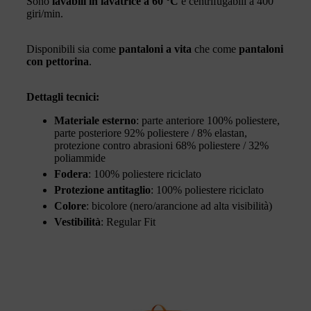
Sono
lavabili in lavatrice a 60 °C
e centrifugabili a 400
giri/min.
Disponibili sia come
pantaloni a vita
che come
pantaloni
con pettorina
.
Dettagli tecnici:
Materiale esterno
: parte anteriore 100% poliestere,
parte posteriore 92% poliestere / 8% elastan,
protezione contro abrasioni 68% poliestere / 32%
poliammide
Fodera
: 100% poliestere riciclato
Protezione antitaglio
: 100% poliestere riciclato
Colore
: bicolore (nero/arancione ad alta visibilità)
Vestibilità
: Regular Fit