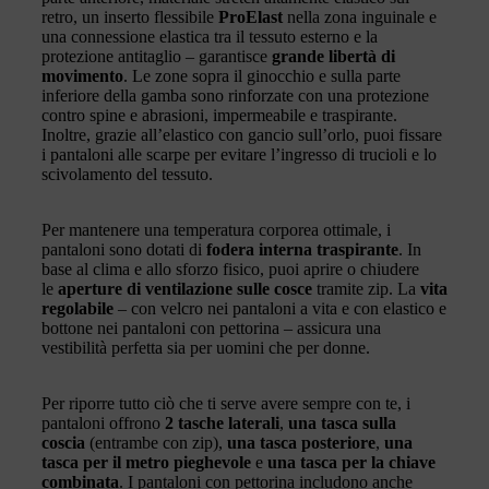
retro, un inserto flessibile
ProElast
nella zona inguinale e
una connessione elastica tra il tessuto esterno e la
protezione antitaglio – garantisce
grande libertà di
movimento
. Le zone sopra il ginocchio e sulla parte
inferiore della gamba sono rinforzate con una protezione
contro spine e abrasioni, impermeabile e traspirante.
Inoltre, grazie all’elastico con gancio sull’orlo, puoi fissare
i pantaloni alle scarpe per evitare l’ingresso di trucioli e lo
scivolamento del tessuto.
Per mantenere una temperatura corporea ottimale, i
pantaloni sono dotati di
fodera interna traspirante
. In
base al clima e allo sforzo fisico, puoi aprire o chiudere
le
aperture di ventilazione sulle cosce
tramite zip. La
vita
regolabile
– con velcro nei pantaloni a vita e con elastico e
bottone nei pantaloni con pettorina – assicura una
vestibilità perfetta sia per uomini che per donne.
Per riporre tutto ciò che ti serve avere sempre con te, i
pantaloni offrono
2 tasche laterali
,
una tasca sulla
coscia
(entrambe con zip),
una tasca posteriore
,
una
tasca per il metro pieghevole
e
una tasca per la chiave
combinata
. I pantaloni con pettorina includono anche