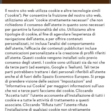
#STIHL
Il nostro sito web utilizza cookie e altre tecnologie simili
("cookie"). Per consentire la fruizione del nostro sito web,
utilizziamo alcuni "cookie strettamente necessari" che non
richiedono il consenso dell’utente in quanto sono necessari
per garantire la funzionalità del sito. Utilizziamo altre
tipologie di cookie, al fine di agevolare l’esperienza di
navigazione dell’utente, e per offrire contenuti
personalizzati, ivi inclusa l'analisi del comportamento
L’azienda
dell’utente, l'efficacia dei contenuti pubblicitari incluse
comunicazioni personalizzate e la creazione di profili riferiti
all’utente. Questi cookie vengono installati solo previo
consenso degli utenti. I cookie sono utilizzati sia da noi che
da terze parti (ad esempio, Google o Tealium). Tali terze
STIHL FAQ
parti potrebbero trattare i dati personali riferibili all’utente
anche al di fuori dello Spazio Economico Europeo. Si prega
di prendere visione delle sezioni “Impostazioni” and
“Informativa sui Cookie” per maggiori informazioni sull’uso
Service
che noi e terze parti facciamo dei cookie. Cliccando
IHR BROWSER WIRD NICHT
“Accetta tutti” l’utente acconsente all’installazione di tutti i
UNTERSTÜTZT
cookie e a tutte le attività di trattamento a questi
associate. Cliccando "Rifiuta tutti" l’utente rifiuta
l’installazione di qualsiasi cookie non strettamente