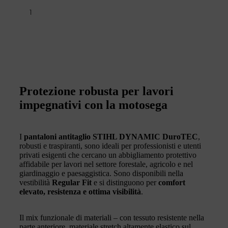
1
Protezione robusta per lavori
impegnativi con la motosega
I
pantaloni antitaglio STIHL DYNAMIC DuroTEC
,
robusti e traspiranti, sono ideali per professionisti e utenti
privati esigenti che cercano un abbigliamento protettivo
affidabile per lavori nel settore forestale, agricolo e nel
giardinaggio e paesaggistica. Sono disponibili nella
vestibilità
Regular Fit
e si distinguono per
comfort
elevato, resistenza e ottima visibilità
.
Il mix funzionale di materiali – con tessuto resistente nella
parte anteriore, materiale stretch altamente elastico sul