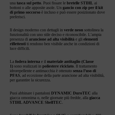
una
tasca sul petto
. Puoi fissare le
bretelle STIHL
ai
bottoni o alle apposite asole. Un
gancio con zip per il kit
di primo soccorso
è incluso e può essere posizionato dove
preferisci.
Il design moderno con dettagli in
verde neon
sottolinea la
funzionalità con uno stile deciso e riconoscibile. L’ampia
presenza di
arancione ad alta visibilità
e gli
elementi
riflettenti
ti rendono ben visibile anche in condizioni di
luce difficili.
La
fodera interna
e il
materiale antitaglio (Classe
1)
sono realizzati in
poliestere riciclato
. Il trattamento
idrorepellente e antimacchia è ottenuto
senza l’uso di
PFAS
, ad eccezione della parte arancione ad alta visibilità,
per garantire la sicurezza.
Puoi abbinare i pantaloni
DYNAMIC DuroTEC
alla
giacca omonima o, nelle giornate più fredde, alla
giacca
STIHL ADVANCE ShellTEC
.