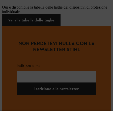
Qui è disponibile la tabella delle taglie dei dispositivi di protezione
individuale.
Vai alla tabella delle taglie
NON PERDETEVI NULLA CON LA
NEWSLETTER STIHL
Indirizzo e-mail
Iscrizione alla newsletter
#STIHL