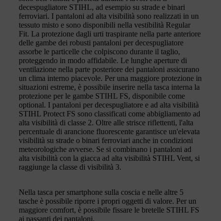
decespugliatore STIHL, ad esempio su strade e binari
ferroviari. I pantaloni ad alta visibilità sono realizzati in un
tessuto misto e sono disponibili nella vestibilità Regular
Fit. La protezione dagli urti traspirante nella parte anteriore
delle gambe dei robusti pantaloni per decespugliatore
assorbe le particelle che colpiscono durante il taglio,
proteggendo in modo affidabile. Le lunghe aperture di
ventilazione nella parte posteriore dei pantaloni assicurano
un clima interno piacevole. Per una maggiore protezione in
situazioni estreme, è possibile inserire nella tasca interna la
protezione per le gambe STIHL FS, disponibile come
optional. I pantaloni per decespugliatore e ad alta visibilità
STIHL Protect FS sono classificati come abbigliamento ad
alta visibilità di classe 2. Oltre alle strisce riflettenti, l'alta
percentuale di arancione fluorescente garantisce un'elevata
visibilità su strade o binari ferroviari anche in condizioni
meteorologiche avverse. Se si combinano i pantaloni ad
alta visibilità con la giacca ad alta visibilità STIHL Vent, si
raggiunge la classe di visibilità 3.
Nella tasca per smartphone sulla coscia e nelle altre 5
tasche è possibile riporre i propri oggetti di valore. Per un
maggiore comfort, è possibile fissare le bretelle STIHL FS
ai passanti dei pantaloni.