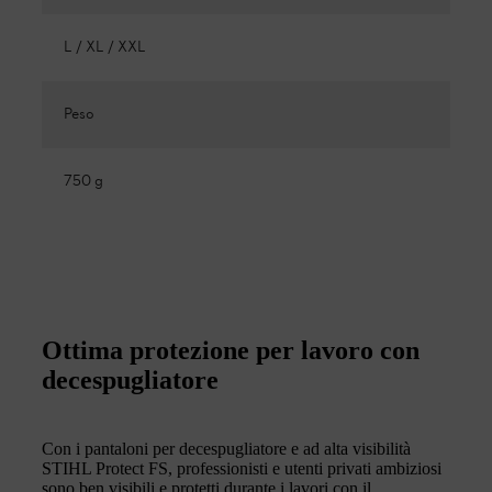
L / XL / XXL
Peso
750 g
Ottima protezione per lavoro con
decespugliatore
Con i pantaloni per decespugliatore e ad alta visibilità
STIHL Protect FS, professionisti e utenti privati ambiziosi
sono ben visibili e protetti durante i lavori con il