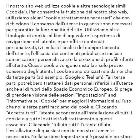
Il nostro sito web utilizza cookie e altre tecnologie simili
("cookie"). Per consentire la fruizione del nostro sito web,
utilizziamo alcuni "cookie strettamente necessari" che non
richiedono il consenso dell’utente in quanto sono necessari
per garantire la funzionalità del sito. Utilizziamo altre
tipologie di cookie, al fine di agevolare l’esperienza di
navigazione dell’utente, e per offrire contenuti
personalizzati, ivi inclusa l'analisi del comportamento
L’azienda
dell’utente, l'efficacia dei contenuti pubblicitari incluse
comunicazioni personalizzate e la creazione di profili riferiti
all’utente. Questi cookie vengono installati solo previo
consenso degli utenti. I cookie sono utilizzati sia da noi che
da terze parti (ad esempio, Google o Tealium). Tali terze
STIHL FAQ
parti potrebbero trattare i dati personali riferibili all’utente
anche al di fuori dello Spazio Economico Europeo. Si prega
di prendere visione delle sezioni “Impostazioni” and
“Informativa sui Cookie” per maggiori informazioni sull’uso
Service
che noi e terze parti facciamo dei cookie. Cliccando
IHR BROWSER WIRD NICHT
“Accetta tutti” l’utente acconsente all’installazione di tutti i
UNTERSTÜTZT
cookie e a tutte le attività di trattamento a questi
associate. Cliccando "Rifiuta tutti" l’utente rifiuta
l’installazione di qualsiasi cookie non strettamente
necessario. Nella sezione Impostazioni è possibile prestare
Sie nutzen einen Browser, den wir noch nicht unterstützen. Für