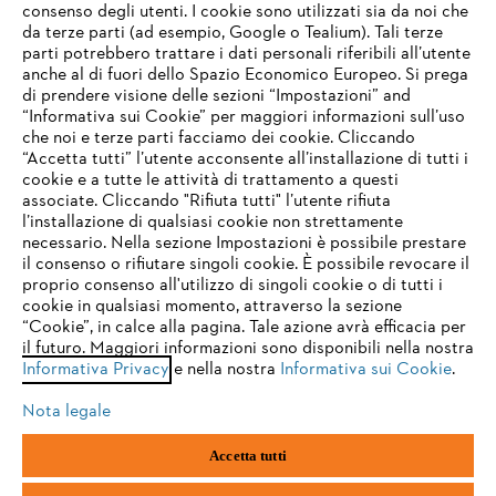
consenso degli utenti. I cookie sono utilizzati sia da noi che
da terze parti (ad esempio, Google o Tealium). Tali terze
STIHL FAQ
parti potrebbero trattare i dati personali riferibili all’utente
anche al di fuori dello Spazio Economico Europeo. Si prega
di prendere visione delle sezioni “Impostazioni” and
“Informativa sui Cookie” per maggiori informazioni sull’uso
Service
che noi e terze parti facciamo dei cookie. Cliccando
IHR BROWSER WIRD NICHT
“Accetta tutti” l’utente acconsente all’installazione di tutti i
UNTERSTÜTZT
cookie e a tutte le attività di trattamento a questi
associate. Cliccando "Rifiuta tutti" l’utente rifiuta
l’installazione di qualsiasi cookie non strettamente
necessario. Nella sezione Impostazioni è possibile prestare
Sie nutzen einen Browser, den wir noch nicht unterstützen. Für
Termini e condizioni generali
Privacy policy
il consenso o rifiutare singoli cookie. È possibile revocare il
eine optimale Nutzung unserer Seite empfehlen wir Ihnen, zu
proprio consenso all'utilizzo di singoli cookie o di tutti i
einem der folgenden Browser zu wechseln:
cookie in qualsiasi momento, attraverso la sezione
Note legali
Cookies
Informazioni legali
“Cookie”, in calce alla pagina. Tale azione avrà efficacia per
il futuro. Maggiori informazioni sono disponibili nella nostra
Informativa Privacy
e nella nostra
Informativa sui Cookie
.
firefox
chrome
Andreas STIHL S.p.A. - Viale delle Industrie, 15
20040 Cambiago (MI)
Nota legale
Email:
info@stihl.it
safari
edge
PEC:
amministrazione@stihl-pec.it
Accetta tutti
Numero di partita IVA: 09883420151.
Società a socio unico, soggetta a direzione e coordinamento di Andreas
samsung
android