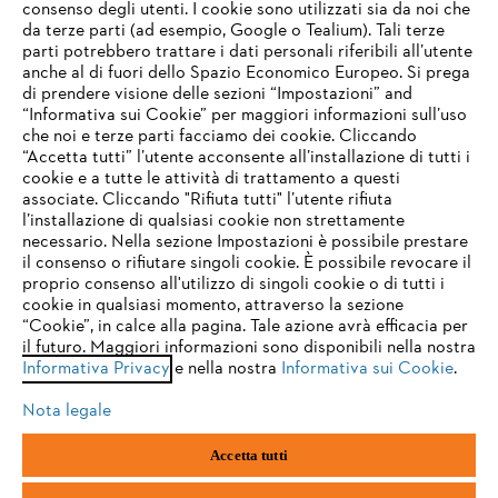
consenso degli utenti. I cookie sono utilizzati sia da noi che
da terze parti (ad esempio, Google o Tealium). Tali terze
STIHL FAQ
parti potrebbero trattare i dati personali riferibili all’utente
anche al di fuori dello Spazio Economico Europeo. Si prega
di prendere visione delle sezioni “Impostazioni” and
“Informativa sui Cookie” per maggiori informazioni sull’uso
Service
che noi e terze parti facciamo dei cookie. Cliccando
IHR BROWSER WIRD NICHT
“Accetta tutti” l’utente acconsente all’installazione di tutti i
UNTERSTÜTZT
cookie e a tutte le attività di trattamento a questi
associate. Cliccando "Rifiuta tutti" l’utente rifiuta
l’installazione di qualsiasi cookie non strettamente
necessario. Nella sezione Impostazioni è possibile prestare
Sie nutzen einen Browser, den wir noch nicht unterstützen. Für
Termini e condizioni generali
Privacy policy
il consenso o rifiutare singoli cookie. È possibile revocare il
eine optimale Nutzung unserer Seite empfehlen wir Ihnen, zu
proprio consenso all'utilizzo di singoli cookie o di tutti i
einem der folgenden Browser zu wechseln:
cookie in qualsiasi momento, attraverso la sezione
Note legali
Cookies
Informazioni legali
“Cookie”, in calce alla pagina. Tale azione avrà efficacia per
il futuro. Maggiori informazioni sono disponibili nella nostra
Informativa Privacy
e nella nostra
Informativa sui Cookie
.
firefox
chrome
Andreas STIHL S.p.A. - Viale delle Industrie, 15
20040 Cambiago (MI)
Nota legale
Email:
info@stihl.it
safari
edge
PEC:
amministrazione@stihl-pec.it
Accetta tutti
Numero di partita IVA: 09883420151.
Società a socio unico, soggetta a direzione e coordinamento di Andreas
samsung
android