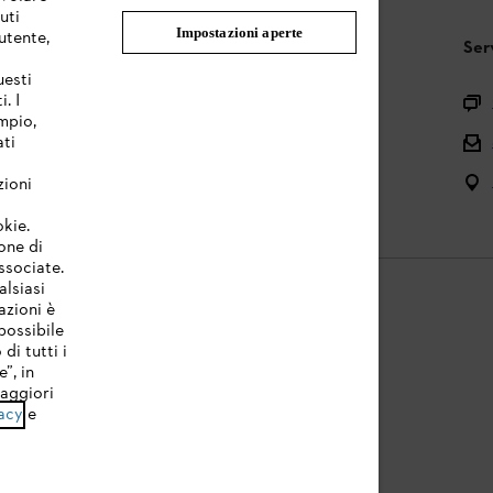
uti
Impostazioni aperte
utente,
STIHL FAQ
Ser
uesti
. I
Registrazione prodotto
mpio,
Domande sull’assortimento
ati
Manuali d’uso e manutenzione
zioni
okie.
one di
associate.
alsiasi
azioni è
possibile
di tutti i
licy
Note legali
Cookies
Informazioni legali
”, in
Maggiori
acy
e