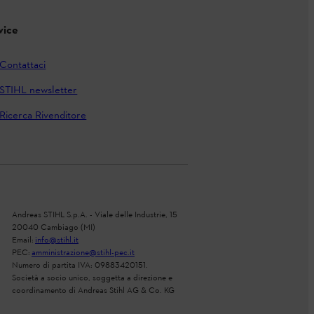
vice
Contattaci
STIHL newsletter
Ricerca Rivenditore
Andreas STIHL S.p.A. - Viale delle Industrie, 15
20040 Cambiago (MI)
Email:
info@stihl.it
PEC:
amministrazione@stihl-pec.it
Numero di partita IVA: 09883420151.
Società a socio unico, soggetta a direzione e
coordinamento di Andreas Stihl AG & Co. KG