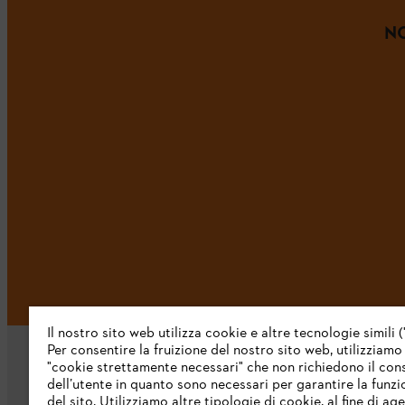
NO
Il nostro sito web utilizza cookie e altre tecnologie simili (
Per consentire la fruizione del nostro sito web, utilizziamo
"cookie strettamente necessari" che non richiedono il co
dell’utente in quanto sono necessari per garantire la funzi
del sito. Utilizziamo altre tipologie di cookie, al fine di ag