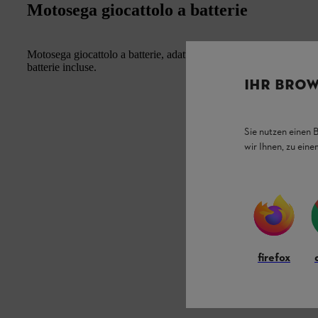
Motosega giocattolo a batterie
Motosega giocattolo a batterie, adatto a partire dai 3 anni. Con 
batterie incluse.
IHR BROW
Sie nutzen einen 
wir Ihnen, zu ein
firefox