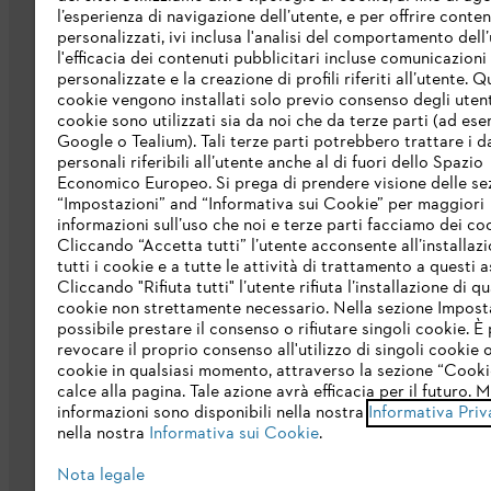
l’esperienza di navigazione dell’utente, e per offrire conten
personalizzati, ivi inclusa l'analisi del comportamento dell’
L’azienda
l'efficacia dei contenuti pubblicitari incluse comunicazioni
personalizzate e la creazione di profili riferiti all’utente. Q
cookie vengono installati solo previo consenso degli utenti
Chi siamo
cookie sono utilizzati sia da noi che da terze parti (ad ese
Scarica il catalogo
Google o Tealium). Tali terze parti potrebbero trattare i d
personali riferibili all’utente anche al di fuori dello Spazio
STIHL Integrity Line
Economico Europeo. Si prega di prendere visione delle se
“Impostazioni” and “Informativa sui Cookie” per maggiori
informazioni sull’uso che noi e terze parti facciamo dei co
Cliccando “Accetta tutti” l’utente acconsente all’installazi
tutti i cookie e a tutte le attività di trattamento a questi 
Cliccando "Rifiuta tutti" l’utente rifiuta l’installazione di qu
cookie non strettamente necessario. Nella sezione Impost
possibile prestare il consenso o rifiutare singoli cookie. È 
revocare il proprio consenso all'utilizzo di singoli cookie o 
Termini e condizioni generali
Privacy po
cookie in qualsiasi momento, attraverso la sezione “Cookie
calce alla pagina. Tale azione avrà efficacia per il futuro. 
informazioni sono disponibili nella nostra
Informativa Priv
nella nostra
Informativa sui Cookie
.
Nota legale