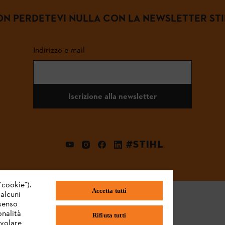
N PERDETEVI NULLA CON LA NEWSLETTER ST
Indirizzo e-mail
Iscrizione alla newsletter
#STIHL
"cookie").
Accetta tutti
 alcuni
nsenso
onalità
Rifiuta tutti
evolare