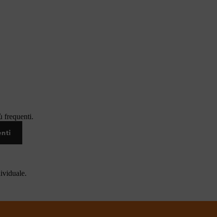
 frequenti.
enti
dividuale.