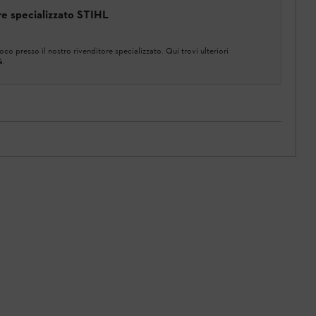
ore specializzato STIHL
co presso il nostro rivenditore specializzato. Qui trovi ulteriori
à.