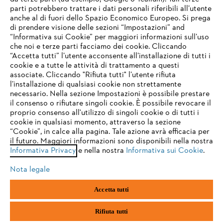
STIHL FAQ
parti potrebbero trattare i dati personali riferibili all’utente
anche al di fuori dello Spazio Economico Europeo. Si prega
di prendere visione delle sezioni “Impostazioni” and
“Informativa sui Cookie” per maggiori informazioni sull’uso
Service
che noi e terze parti facciamo dei cookie. Cliccando
IHR BROWSER WIRD NICHT
“Accetta tutti” l’utente acconsente all’installazione di tutti i
UNTERSTÜTZT
cookie e a tutte le attività di trattamento a questi
associate. Cliccando "Rifiuta tutti" l’utente rifiuta
l’installazione di qualsiasi cookie non strettamente
necessario. Nella sezione Impostazioni è possibile prestare
Sie nutzen einen Browser, den wir noch nicht unterstützen. Für
Termini e condizioni generali
Privacy policy
il consenso o rifiutare singoli cookie. È possibile revocare il
eine optimale Nutzung unserer Seite empfehlen wir Ihnen, zu
proprio consenso all'utilizzo di singoli cookie o di tutti i
einem der folgenden Browser zu wechseln:
cookie in qualsiasi momento, attraverso la sezione
Note legali
Cookies
Informazioni legali
“Cookie”, in calce alla pagina. Tale azione avrà efficacia per
il futuro. Maggiori informazioni sono disponibili nella nostra
Informativa Privacy
e nella nostra
Informativa sui Cookie
.
firefox
chrome
Andreas STIHL S.p.A. - Viale delle Industrie, 15
20040 Cambiago (MI)
Nota legale
Email:
info@stihl.it
safari
edge
PEC:
amministrazione@stihl-pec.it
Accetta tutti
Numero di partita IVA: 09883420151.
Società a socio unico, soggetta a direzione e coordinamento di Andreas
samsung
android
Stihl AG & Co. KG
Rifiuta tutti