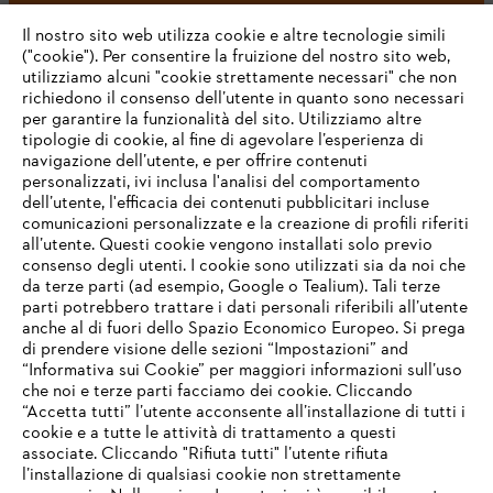
#STIHL
Il nostro sito web utilizza cookie e altre tecnologie simili
("cookie"). Per consentire la fruizione del nostro sito web,
utilizziamo alcuni "cookie strettamente necessari" che non
richiedono il consenso dell’utente in quanto sono necessari
per garantire la funzionalità del sito. Utilizziamo altre
tipologie di cookie, al fine di agevolare l’esperienza di
navigazione dell’utente, e per offrire contenuti
personalizzati, ivi inclusa l'analisi del comportamento
L’azienda
dell’utente, l'efficacia dei contenuti pubblicitari incluse
comunicazioni personalizzate e la creazione di profili riferiti
all’utente. Questi cookie vengono installati solo previo
consenso degli utenti. I cookie sono utilizzati sia da noi che
da terze parti (ad esempio, Google o Tealium). Tali terze
STIHL FAQ
parti potrebbero trattare i dati personali riferibili all’utente
anche al di fuori dello Spazio Economico Europeo. Si prega
di prendere visione delle sezioni “Impostazioni” and
“Informativa sui Cookie” per maggiori informazioni sull’uso
Service
che noi e terze parti facciamo dei cookie. Cliccando
IHR BROWSER WIRD NICHT
“Accetta tutti” l’utente acconsente all’installazione di tutti i
UNTERSTÜTZT
cookie e a tutte le attività di trattamento a questi
associate. Cliccando "Rifiuta tutti" l’utente rifiuta
l’installazione di qualsiasi cookie non strettamente