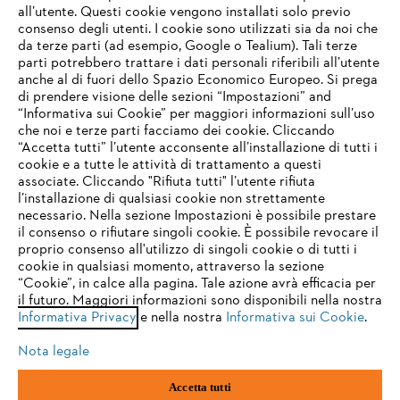
all’utente. Questi cookie vengono installati solo previo
consenso degli utenti. I cookie sono utilizzati sia da noi che
da terze parti (ad esempio, Google o Tealium). Tali terze
STIHL FAQ
parti potrebbero trattare i dati personali riferibili all’utente
anche al di fuori dello Spazio Economico Europeo. Si prega
di prendere visione delle sezioni “Impostazioni” and
“Informativa sui Cookie” per maggiori informazioni sull’uso
Service
che noi e terze parti facciamo dei cookie. Cliccando
IHR BROWSER WIRD NICHT
“Accetta tutti” l’utente acconsente all’installazione di tutti i
UNTERSTÜTZT
cookie e a tutte le attività di trattamento a questi
associate. Cliccando "Rifiuta tutti" l’utente rifiuta
l’installazione di qualsiasi cookie non strettamente
necessario. Nella sezione Impostazioni è possibile prestare
Sie nutzen einen Browser, den wir noch nicht unterstützen. Für
Termini e condizioni generali
Privacy policy
il consenso o rifiutare singoli cookie. È possibile revocare il
eine optimale Nutzung unserer Seite empfehlen wir Ihnen, zu
proprio consenso all'utilizzo di singoli cookie o di tutti i
einem der folgenden Browser zu wechseln:
cookie in qualsiasi momento, attraverso la sezione
Note legali
Cookies
Informazioni legali
“Cookie”, in calce alla pagina. Tale azione avrà efficacia per
il futuro. Maggiori informazioni sono disponibili nella nostra
Informativa Privacy
e nella nostra
Informativa sui Cookie
.
firefox
chrome
Andreas STIHL S.p.A. - Viale delle Industrie, 15
20040 Cambiago (MI)
Nota legale
Email:
info@stihl.it
safari
edge
PEC:
amministrazione@stihl-pec.it
Accetta tutti
Numero di partita IVA: 09883420151.