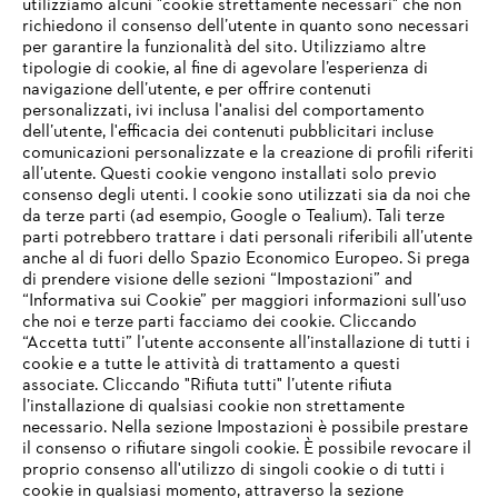
utilizziamo alcuni "cookie strettamente necessari" che non
richiedono il consenso dell’utente in quanto sono necessari
per garantire la funzionalità del sito. Utilizziamo altre
tipologie di cookie, al fine di agevolare l’esperienza di
navigazione dell’utente, e per offrire contenuti
personalizzati, ivi inclusa l'analisi del comportamento
L’azienda
dell’utente, l'efficacia dei contenuti pubblicitari incluse
comunicazioni personalizzate e la creazione di profili riferiti
all’utente. Questi cookie vengono installati solo previo
consenso degli utenti. I cookie sono utilizzati sia da noi che
da terze parti (ad esempio, Google o Tealium). Tali terze
STIHL FAQ
parti potrebbero trattare i dati personali riferibili all’utente
anche al di fuori dello Spazio Economico Europeo. Si prega
di prendere visione delle sezioni “Impostazioni” and
“Informativa sui Cookie” per maggiori informazioni sull’uso
Service
che noi e terze parti facciamo dei cookie. Cliccando
IHR BROWSER WIRD NICHT
“Accetta tutti” l’utente acconsente all’installazione di tutti i
UNTERSTÜTZT
cookie e a tutte le attività di trattamento a questi
associate. Cliccando "Rifiuta tutti" l’utente rifiuta
l’installazione di qualsiasi cookie non strettamente
necessario. Nella sezione Impostazioni è possibile prestare
Sie nutzen einen Browser, den wir noch nicht unterstützen. Für
Termini e condizioni generali
Privacy policy
il consenso o rifiutare singoli cookie. È possibile revocare il
eine optimale Nutzung unserer Seite empfehlen wir Ihnen, zu
proprio consenso all'utilizzo di singoli cookie o di tutti i
einem der folgenden Browser zu wechseln:
cookie in qualsiasi momento, attraverso la sezione
Note legali
Cookies
Informazioni legali