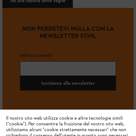
Vai alla tabella delle taglie
NON PERDETEVI NULLA CON LA
NEWSLETTER STIHL
Indirizzo e-mail
Iscrizione alla newsletter
#STIHL
Il nostro sito web utilizza cookie e altre tecnologie simili
("cookie"). Per consentire la fruizione del nostro sito web,
utilizziamo alcuni "cookie strettamente necessari" che non
richiedono il consenso dell’utente in quanto sono necessari