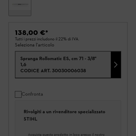
138,00 €
*
Tutti i prezzi includono il 22% di IVA.
Seleziona l'articolo
Spranga Rollomatic ES, cm 71 - 3/8"
1,6
CODICE ART.
30030006038
Confronta
Rivolgiti a un rivenditore specializzato
STIHL
Acquista questo prodotto in loco presso il nostro