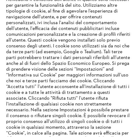
per garantire la funzionalità del sito. Utilizziamo altre
tipologie di cookie, al fine di agevolare l’esperienza di
navigazione dell’utente, e per offrire contenuti
personalizzati, ivi inclusa l'analisi del comportamento
L’azienda
dell’utente, l'efficacia dei contenuti pubblicitari incluse
comunicazioni personalizzate e la creazione di profili riferiti
all’utente. Questi cookie vengono installati solo previo
consenso degli utenti. I cookie sono utilizzati sia da noi che
da terze parti (ad esempio, Google o Tealium). Tali terze
STIHL FAQ
parti potrebbero trattare i dati personali riferibili all’utente
anche al di fuori dello Spazio Economico Europeo. Si prega
di prendere visione delle sezioni “Impostazioni” and
“Informativa sui Cookie” per maggiori informazioni sull’uso
Service
che noi e terze parti facciamo dei cookie. Cliccando
IHR BROWSER WIRD NICHT
“Accetta tutti” l’utente acconsente all’installazione di tutti i
UNTERSTÜTZT
cookie e a tutte le attività di trattamento a questi
associate. Cliccando "Rifiuta tutti" l’utente rifiuta
l’installazione di qualsiasi cookie non strettamente
necessario. Nella sezione Impostazioni è possibile prestare
Sie nutzen einen Browser, den wir noch nicht unterstützen. Für
Termini e condizioni generali
Privacy policy
il consenso o rifiutare singoli cookie. È possibile revocare il
eine optimale Nutzung unserer Seite empfehlen wir Ihnen, zu
proprio consenso all'utilizzo di singoli cookie o di tutti i
einem der folgenden Browser zu wechseln:
cookie in qualsiasi momento, attraverso la sezione
Note legali
Cookies
Informazioni legali
“Cookie”, in calce alla pagina. Tale azione avrà efficacia per