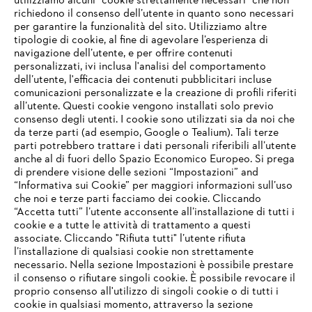
utilizziamo alcuni "cookie strettamente necessari" che non
richiedono il consenso dell’utente in quanto sono necessari
per garantire la funzionalità del sito. Utilizziamo altre
tipologie di cookie, al fine di agevolare l’esperienza di
navigazione dell’utente, e per offrire contenuti
personalizzati, ivi inclusa l'analisi del comportamento
L’azienda
dell’utente, l'efficacia dei contenuti pubblicitari incluse
comunicazioni personalizzate e la creazione di profili riferiti
all’utente. Questi cookie vengono installati solo previo
consenso degli utenti. I cookie sono utilizzati sia da noi che
da terze parti (ad esempio, Google o Tealium). Tali terze
STIHL FAQ
parti potrebbero trattare i dati personali riferibili all’utente
anche al di fuori dello Spazio Economico Europeo. Si prega
di prendere visione delle sezioni “Impostazioni” and
“Informativa sui Cookie” per maggiori informazioni sull’uso
Service
che noi e terze parti facciamo dei cookie. Cliccando
IHR BROWSER WIRD NICHT
“Accetta tutti” l’utente acconsente all’installazione di tutti i
UNTERSTÜTZT
cookie e a tutte le attività di trattamento a questi
associate. Cliccando "Rifiuta tutti" l’utente rifiuta
l’installazione di qualsiasi cookie non strettamente
necessario. Nella sezione Impostazioni è possibile prestare
Sie nutzen einen Browser, den wir noch nicht unterstützen. Für
Termini e condizioni generali
Privacy policy
il consenso o rifiutare singoli cookie. È possibile revocare il
eine optimale Nutzung unserer Seite empfehlen wir Ihnen, zu
proprio consenso all'utilizzo di singoli cookie o di tutti i
einem der folgenden Browser zu wechseln:
cookie in qualsiasi momento, attraverso la sezione
Note legali
Cookies
Informazioni legali