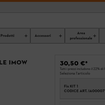
Area
Prodotti
Accessori
professionale
ale iMOW
30,50 €
*
Tutti i prezzi includono il 22% di 
Seleziona l'articolo
Fix KIT 1
CODICE ART.
IA00007