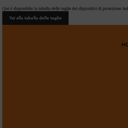
Qui è disponibile la tabella delle taglie dei dispositivi di protezione in
Vai alla tabella delle taglie
NO