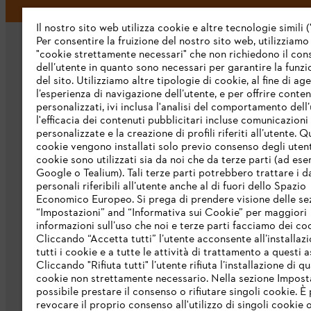
Il nostro sito web utilizza cookie e altre tecnologie simili (
Per consentire la fruizione del nostro sito web, utilizziamo
"cookie strettamente necessari" che non richiedono il co
dell’utente in quanto sono necessari per garantire la funzi
del sito. Utilizziamo altre tipologie di cookie, al fine di ag
l’esperienza di navigazione dell’utente, e per offrire conten
personalizzati, ivi inclusa l'analisi del comportamento dell’
L’azienda
l'efficacia dei contenuti pubblicitari incluse comunicazioni
personalizzate e la creazione di profili riferiti all’utente. Q
cookie vengono installati solo previo consenso degli utenti
Chi siamo
cookie sono utilizzati sia da noi che da terze parti (ad ese
Scarica il catalogo
Google o Tealium). Tali terze parti potrebbero trattare i d
personali riferibili all’utente anche al di fuori dello Spazio
STIHL Integrity Line
Economico Europeo. Si prega di prendere visione delle se
“Impostazioni” and “Informativa sui Cookie” per maggiori
informazioni sull’uso che noi e terze parti facciamo dei co
Cliccando “Accetta tutti” l’utente acconsente all’installazi
tutti i cookie e a tutte le attività di trattamento a questi 
Cliccando "Rifiuta tutti" l’utente rifiuta l’installazione di qu
cookie non strettamente necessario. Nella sezione Impost
possibile prestare il consenso o rifiutare singoli cookie. È 
revocare il proprio consenso all'utilizzo di singoli cookie o 
Termini e condizioni generali
Privacy po