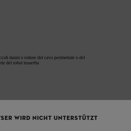
oli danni o rotture del cavo perimetrale o del
te del robot tosaerba
SER WIRD NICHT UNTERSTÜTZT