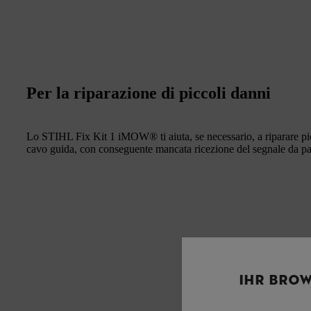
Per la riparazione di piccoli danni
Lo STIHL Fix Kit 1 iMOW® ti aiuta, se necessario, a riparare picc
cavo guida, con conseguente mancata ricezione del segnale da par
IHR BROW