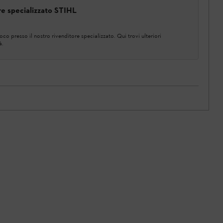
ore specializzato STIHL
co presso il nostro rivenditore specializzato. Qui trovi ulteriori
à.