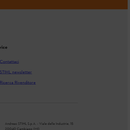
vice
Contattaci
STIHL newsletter
Ricerca Rivenditore
Andreas STIHL S.p.A. - Viale delle Industrie, 15
20040 Cambiago (MI)