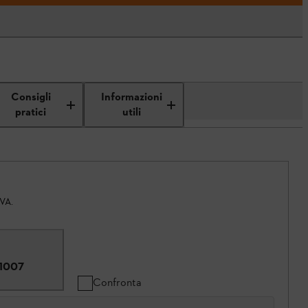
Consigli
Informazioni
pratici
utili
IVA.
1007
Confronta