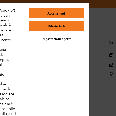
"cookie").
Accetta tutti
 alcuni
nsenso
onalità
Rifiuta tutti
evolare
uti
Impostazioni aperte
utente,
STIHL FAQ
Ser
uesti
. I
Registrazione prodotto
mpio,
Domande sull’assortimento
ati
Manuali d’uso e manutenzione
zioni
okie.
one di
associate.
alsiasi
azioni è
possibile
di tutti i
licy
Note legali
Cookies
Informazioni legali