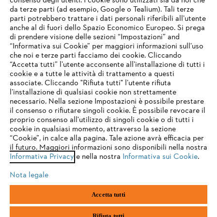
consenso degli utenti. I cookie sono utilizzati sia da noi che
da terze parti (ad esempio, Google o Tealium). Tali terze
STIHL FAQ
parti potrebbero trattare i dati personali riferibili all’utente
anche al di fuori dello Spazio Economico Europeo. Si prega
di prendere visione delle sezioni “Impostazioni” and
“Informativa sui Cookie” per maggiori informazioni sull’uso
Service
che noi e terze parti facciamo dei cookie. Cliccando
IHR BROWSER WIRD NICHT
“Accetta tutti” l’utente acconsente all’installazione di tutti i
UNTERSTÜTZT
cookie e a tutte le attività di trattamento a questi
associate. Cliccando "Rifiuta tutti" l’utente rifiuta
l’installazione di qualsiasi cookie non strettamente
necessario. Nella sezione Impostazioni è possibile prestare
Sie nutzen einen Browser, den wir noch nicht unterstützen. Für
Termini e condizioni generali
Privacy policy
il consenso o rifiutare singoli cookie. È possibile revocare il
eine optimale Nutzung unserer Seite empfehlen wir Ihnen, zu
proprio consenso all'utilizzo di singoli cookie o di tutti i
einem der folgenden Browser zu wechseln:
cookie in qualsiasi momento, attraverso la sezione
Note legali
Cookies
Informazioni legali
“Cookie”, in calce alla pagina. Tale azione avrà efficacia per
il futuro. Maggiori informazioni sono disponibili nella nostra
Informativa Privacy
e nella nostra
Informativa sui Cookie
.
firefox
chrome
Andreas STIHL S.p.A. - Viale delle Industrie, 15
20040 Cambiago (MI)
Nota legale
Email:
info@stihl.it
safari
edge
PEC:
amministrazione@stihl-pec.it
Accetta tutti
Numero di partita IVA: 09883420151.
Società a socio unico, soggetta a direzione e coordinamento di Andreas
samsung
android
Stihl AG & Co. KG
Rifiuta tutti