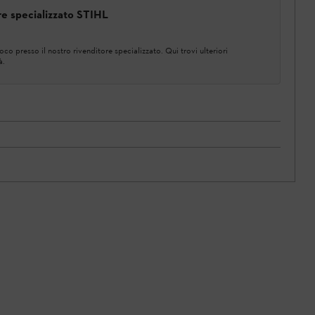
ore specializzato STIHL
co presso il nostro rivenditore specializzato. Qui trovi ulteriori
à.