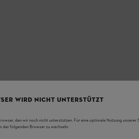
 di piccole quantità di
SER WIRD NICHT UNTERSTÜTZT
ino a 1 l. Beccuccio sottile, grande apertura di
udibile.
Browser, den wir noch nicht unterstützen. Für eine optimale Nutzung unserer
em der folgenden Browser zu wechseln: