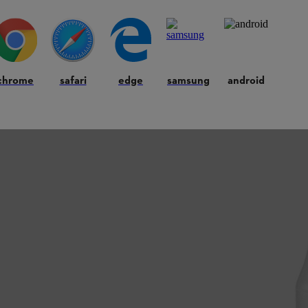
chrome
safari
edge
samsung
android