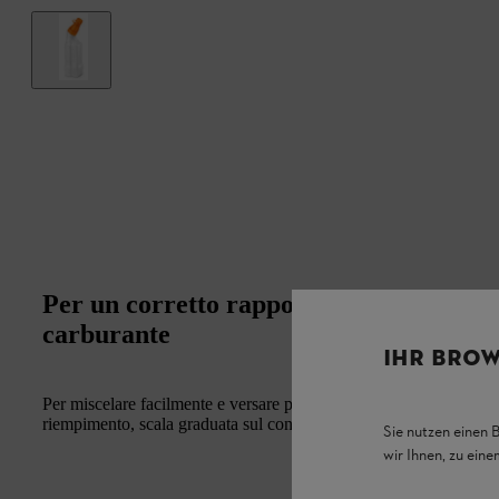
Per un corretto rapporto di miscelazione
carburante
IHR BROW
Per miscelare facilmente e versare piccole quantità di carburante f
riempimento, scala graduata sul contenitore e sul coperchio, richi
Sie nutzen einen 
wir Ihnen, zu ein