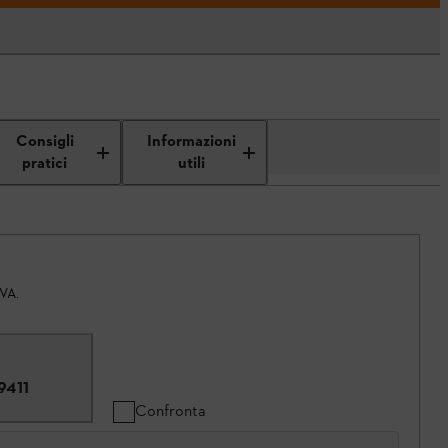
Consigli
Informazioni
pratici
utili
IVA.
9411
Confronta