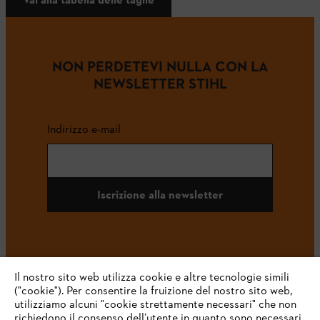
NON PERDETEVI NULLA CON LA
NEWSLETTER STIHL
Indirizzo e-mail
Iscrizione alla newsletter
#STIHL
Il nostro sito web utilizza cookie e altre tecnologie simili
("cookie"). Per consentire la fruizione del nostro sito web,
utilizziamo alcuni "cookie strettamente necessari" che non
richiedono il consenso dell’utente in quanto sono necessari