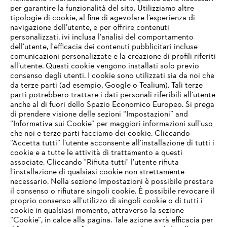
per garantire la funzionalità del sito. Utilizziamo altre
tipologie di cookie, al fine di agevolare l’esperienza di
navigazione dell’utente, e per offrire contenuti
personalizzati, ivi inclusa l'analisi del comportamento
L’azienda
dell’utente, l'efficacia dei contenuti pubblicitari incluse
comunicazioni personalizzate e la creazione di profili riferiti
all’utente. Questi cookie vengono installati solo previo
consenso degli utenti. I cookie sono utilizzati sia da noi che
da terze parti (ad esempio, Google o Tealium). Tali terze
STIHL FAQ
parti potrebbero trattare i dati personali riferibili all’utente
anche al di fuori dello Spazio Economico Europeo. Si prega
di prendere visione delle sezioni “Impostazioni” and
“Informativa sui Cookie” per maggiori informazioni sull’uso
Service
che noi e terze parti facciamo dei cookie. Cliccando
IHR BROWSER WIRD NICHT
“Accetta tutti” l’utente acconsente all’installazione di tutti i
UNTERSTÜTZT
cookie e a tutte le attività di trattamento a questi
associate. Cliccando "Rifiuta tutti" l’utente rifiuta
l’installazione di qualsiasi cookie non strettamente
necessario. Nella sezione Impostazioni è possibile prestare
Sie nutzen einen Browser, den wir noch nicht unterstützen. Für
Termini e condizioni generali
Privacy policy
il consenso o rifiutare singoli cookie. È possibile revocare il
eine optimale Nutzung unserer Seite empfehlen wir Ihnen, zu
proprio consenso all'utilizzo di singoli cookie o di tutti i
einem der folgenden Browser zu wechseln:
cookie in qualsiasi momento, attraverso la sezione
Note legali
Cookies
Informazioni legali
“Cookie”, in calce alla pagina. Tale azione avrà efficacia per