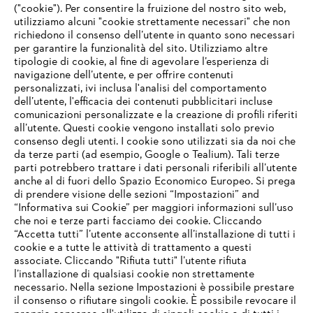
("cookie"). Per consentire la fruizione del nostro sito web,
utilizziamo alcuni "cookie strettamente necessari" che non
richiedono il consenso dell’utente in quanto sono necessari
per garantire la funzionalità del sito. Utilizziamo altre
tipologie di cookie, al fine di agevolare l’esperienza di
navigazione dell’utente, e per offrire contenuti
personalizzati, ivi inclusa l'analisi del comportamento
L’azienda
dell’utente, l'efficacia dei contenuti pubblicitari incluse
comunicazioni personalizzate e la creazione di profili riferiti
all’utente. Questi cookie vengono installati solo previo
consenso degli utenti. I cookie sono utilizzati sia da noi che
da terze parti (ad esempio, Google o Tealium). Tali terze
STIHL FAQ
parti potrebbero trattare i dati personali riferibili all’utente
anche al di fuori dello Spazio Economico Europeo. Si prega
di prendere visione delle sezioni “Impostazioni” and
“Informativa sui Cookie” per maggiori informazioni sull’uso
Service
che noi e terze parti facciamo dei cookie. Cliccando
IHR BROWSER WIRD NICHT
“Accetta tutti” l’utente acconsente all’installazione di tutti i
UNTERSTÜTZT
cookie e a tutte le attività di trattamento a questi
associate. Cliccando "Rifiuta tutti" l’utente rifiuta
l’installazione di qualsiasi cookie non strettamente
necessario. Nella sezione Impostazioni è possibile prestare
Sie nutzen einen Browser, den wir noch nicht unterstützen. Für
Termini e condizioni generali
Privacy policy
il consenso o rifiutare singoli cookie. È possibile revocare il
eine optimale Nutzung unserer Seite empfehlen wir Ihnen, zu