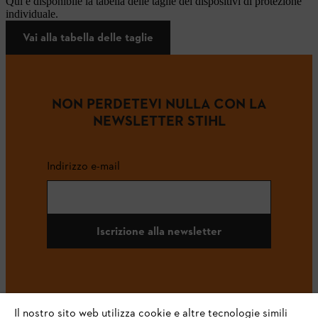
Qui è disponibile la tabella delle taglie dei dispositivi di protezione
individuale.
Vai alla tabella delle taglie
NON PERDETEVI NULLA CON LA
NEWSLETTER STIHL
Indirizzo e-mail
Iscrizione alla newsletter
#STIHL
Il nostro sito web utilizza cookie e altre tecnologie simili