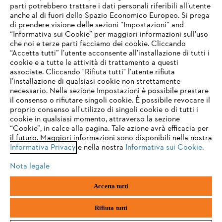
parti potrebbero trattare i dati personali riferibili all’utente
anche al di fuori dello Spazio Economico Europeo. Si prega
di prendere visione delle sezioni “Impostazioni” and
“Informativa sui Cookie” per maggiori informazioni sull’uso
Service
che noi e terze parti facciamo dei cookie. Cliccando
IHR BROWSER WIRD NICHT
“Accetta tutti” l’utente acconsente all’installazione di tutti i
UNTERSTÜTZT
cookie e a tutte le attività di trattamento a questi
associate. Cliccando "Rifiuta tutti" l’utente rifiuta
l’installazione di qualsiasi cookie non strettamente
necessario. Nella sezione Impostazioni è possibile prestare
Sie nutzen einen Browser, den wir noch nicht unterstützen. Für
Termini e condizioni generali
Privacy policy
il consenso o rifiutare singoli cookie. È possibile revocare il
eine optimale Nutzung unserer Seite empfehlen wir Ihnen, zu
proprio consenso all'utilizzo di singoli cookie o di tutti i
einem der folgenden Browser zu wechseln:
cookie in qualsiasi momento, attraverso la sezione
Note legali
Cookies
Informazioni legali
“Cookie”, in calce alla pagina. Tale azione avrà efficacia per
il futuro. Maggiori informazioni sono disponibili nella nostra
Informativa Privacy
e nella nostra
Informativa sui Cookie
.
firefox
chrome
Andreas STIHL S.p.A. - Viale delle Industrie, 15
20040 Cambiago (MI)
Nota legale
Email:
info@stihl.it
safari
edge
PEC:
amministrazione@stihl-pec.it
Accetta tutti
Numero di partita IVA: 09883420151.
Società a socio unico, soggetta a direzione e coordinamento di Andreas
samsung
android
Stihl AG & Co. KG
Rifiuta tutti