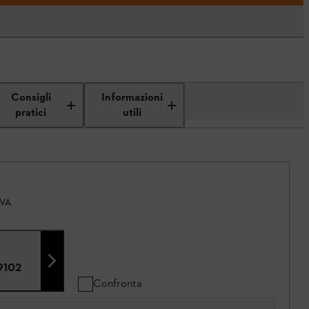
Consigli
Informazioni
pratici
utili
IVA.
9102
Confronta