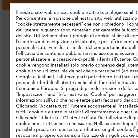
Il nostro sito web utilizza cookie e altre tecnologie simili (
Per consentire la fruizione del nostro sito web, utilizziamo
"cookie strettamente necessari" che non richiedono il co
dell’utente in quanto sono necessari per garantire la funzi
del sito. Utilizziamo altre tipologie di cookie, al fine di ag
l’esperienza di navigazione dell’utente, e per offrire conten
personalizzati, ivi inclusa l'analisi del comportamento dell’
L’azienda
l'efficacia dei contenuti pubblicitari incluse comunicazioni
personalizzate e la creazione di profili riferiti all’utente. Q
cookie vengono installati solo previo consenso degli utenti
Chi siamo
cookie sono utilizzati sia da noi che da terze parti (ad ese
Scarica il catalogo
Google o Tealium). Tali terze parti potrebbero trattare i d
personali riferibili all’utente anche al di fuori dello Spazio
STIHL Integrity Line
Economico Europeo. Si prega di prendere visione delle se
“Impostazioni” and “Informativa sui Cookie” per maggiori
informazioni sull’uso che noi e terze parti facciamo dei co
Cliccando “Accetta tutti” l’utente acconsente all’installazi
tutti i cookie e a tutte le attività di trattamento a questi 
Cliccando "Rifiuta tutti" l’utente rifiuta l’installazione di qu
cookie non strettamente necessario. Nella sezione Impost
possibile prestare il consenso o rifiutare singoli cookie. È 
revocare il proprio consenso all'utilizzo di singoli cookie o 
Termini e condizioni generali
Privacy po