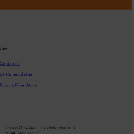
vice
Contattaci
STIHL newsletter
Ricerca Rivenditore
Andreas STIHL S.p.A. - Viale delle Industrie, 15
20040 Cambiago (MI)