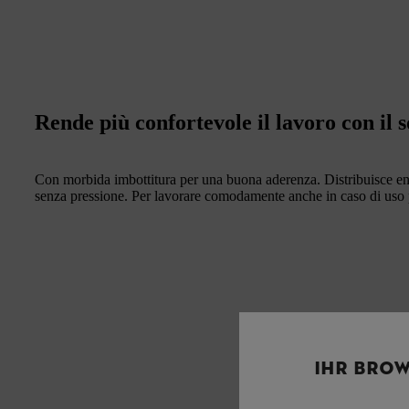
Rende più confortevole il lavoro con il s
Con morbida imbottitura per una buona aderenza. Distribuisce eno
senza pressione. Per lavorare comodamente anche in caso di uso 
IHR BROW