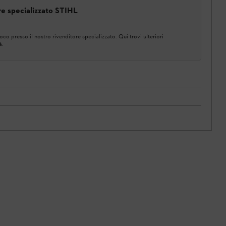
ore specializzato STIHL
co presso il nostro rivenditore specializzato. Qui trovi ulteriori
à.