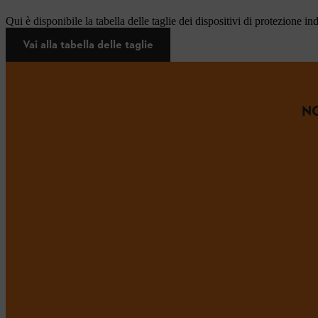
Qui è disponibile la tabella delle taglie dei dispositivi di protezione in
Vai alla tabella delle taglie
NO