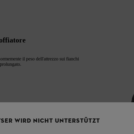
offiatore
rmemente il peso dell'attrezzo sui fianchi
prolungato.
SER WIRD NICHT UNTERSTÜTZT