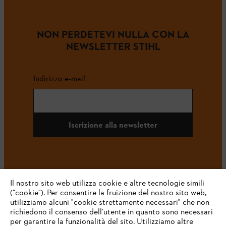
NON PERDETEVI NULLA CON LA
NEWSLETTER STIHL
Indirizzo e-mail
Iscrizione alla newsletter
#STIHL
Il nostro sito web utilizza cookie e altre tecnologie simili
("cookie"). Per consentire la fruizione del nostro sito web,
utilizziamo alcuni "cookie strettamente necessari" che non
richiedono il consenso dell’utente in quanto sono necessari
per garantire la funzionalità del sito. Utilizziamo altre