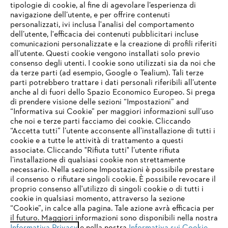
tipologie di cookie, al fine di agevolare l’esperienza di
navigazione dell’utente, e per offrire contenuti
personalizzati, ivi inclusa l'analisi del comportamento
L’azienda
dell’utente, l'efficacia dei contenuti pubblicitari incluse
comunicazioni personalizzate e la creazione di profili riferiti
all’utente. Questi cookie vengono installati solo previo
consenso degli utenti. I cookie sono utilizzati sia da noi che
da terze parti (ad esempio, Google o Tealium). Tali terze
STIHL FAQ
parti potrebbero trattare i dati personali riferibili all’utente
anche al di fuori dello Spazio Economico Europeo. Si prega
di prendere visione delle sezioni “Impostazioni” and
“Informativa sui Cookie” per maggiori informazioni sull’uso
Service
che noi e terze parti facciamo dei cookie. Cliccando
IHR BROWSER WIRD NICHT
“Accetta tutti” l’utente acconsente all’installazione di tutti i
UNTERSTÜTZT
cookie e a tutte le attività di trattamento a questi
associate. Cliccando "Rifiuta tutti" l’utente rifiuta
l’installazione di qualsiasi cookie non strettamente
necessario. Nella sezione Impostazioni è possibile prestare
Sie nutzen einen Browser, den wir noch nicht unterstützen. Für
Termini e condizioni generali
Privacy policy
il consenso o rifiutare singoli cookie. È possibile revocare il
eine optimale Nutzung unserer Seite empfehlen wir Ihnen, zu
proprio consenso all'utilizzo di singoli cookie o di tutti i
einem der folgenden Browser zu wechseln:
cookie in qualsiasi momento, attraverso la sezione
Note legali
Cookies
Informazioni legali
“Cookie”, in calce alla pagina. Tale azione avrà efficacia per
il futuro. Maggiori informazioni sono disponibili nella nostra