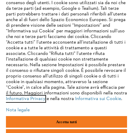
consenso degli utenti. I cookie sono utilizzati sia da noi che
da terze parti (ad esempio, Google o Tealium). Tali terze
STIHL FAQ
parti potrebbero trattare i dati personali riferibili all’utente
anche al di fuori dello Spazio Economico Europeo. Si prega
di prendere visione delle sezioni “Impostazioni” and
“Informativa sui Cookie” per maggiori informazioni sull’uso
Service
che noi e terze parti facciamo dei cookie. Cliccando
IHR BROWSER WIRD NICHT
“Accetta tutti” l’utente acconsente all’installazione di tutti i
UNTERSTÜTZT
cookie e a tutte le attività di trattamento a questi
associate. Cliccando "Rifiuta tutti" l’utente rifiuta
l’installazione di qualsiasi cookie non strettamente
necessario. Nella sezione Impostazioni è possibile prestare
Sie nutzen einen Browser, den wir noch nicht unterstützen. Für
Termini e condizioni generali
Privacy policy
il consenso o rifiutare singoli cookie. È possibile revocare il
eine optimale Nutzung unserer Seite empfehlen wir Ihnen, zu
proprio consenso all'utilizzo di singoli cookie o di tutti i
einem der folgenden Browser zu wechseln:
cookie in qualsiasi momento, attraverso la sezione
Note legali
Cookies
Informazioni legali
“Cookie”, in calce alla pagina. Tale azione avrà efficacia per
il futuro. Maggiori informazioni sono disponibili nella nostra
Informativa Privacy
e nella nostra
Informativa sui Cookie
.
firefox
chrome
Andreas STIHL S.p.A. - Viale delle Industrie, 15
20040 Cambiago (MI)
Nota legale
Email:
info@stihl.it
safari
edge
PEC:
amministrazione@stihl-pec.it
Accetta tutti
Numero di partita IVA: 09883420151.
Società a socio unico, soggetta a direzione e coordinamento di Andreas
samsung
android