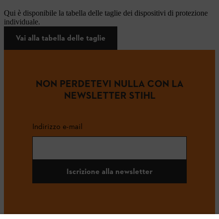
Qui è disponibile la tabella delle taglie dei dispositivi di protezione
individuale.
Vai alla tabella delle taglie
NON PERDETEVI NULLA CON LA
NEWSLETTER STIHL
Indirizzo e-mail
Iscrizione alla newsletter
#STIHL