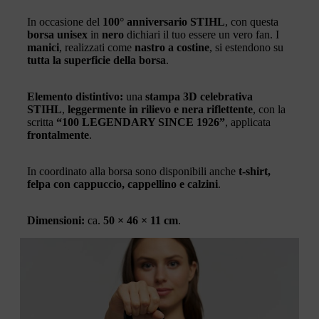
In occasione del
100° anniversario STIHL
, con questa
borsa unisex
in
nero
dichiari il tuo essere un vero fan. I
manici
, realizzati come
nastro a costine
, si estendono su
tutta la superficie della borsa
.
Elemento distintivo:
una
stampa 3D celebrativa
STIHL
,
leggermente in rilievo e nera riflettente
, con la
scritta
“100 LEGENDARY SINCE 1926”
, applicata
frontalmente
.
In coordinato alla borsa sono disponibili anche
t-shirt,
felpa con cappuccio, cappellino e calzini
.
Dimensioni:
ca.
50 × 46 × 11 cm
.