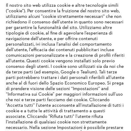
Il nostro sito web utilizza cookie e altre tecnologie simili
("cookie"). Per consentire la fruizione del nostro sito web,
utilizziamo alcuni "cookie strettamente necessari" che non
richiedono il consenso dell’utente in quanto sono necessari
per garantire la funzionalità del sito. Utilizziamo altre
tipologie di cookie, al fine di agevolare l’esperienza di
navigazione dell’utente, e per offrire contenuti
personalizzati, ivi inclusa l'analisi del comportamento
L’azienda
dell’utente, l'efficacia dei contenuti pubblicitari incluse
comunicazioni personalizzate e la creazione di profili riferiti
all’utente. Questi cookie vengono installati solo previo
consenso degli utenti. I cookie sono utilizzati sia da noi che
da terze parti (ad esempio, Google o Tealium). Tali terze
STIHL FAQ
parti potrebbero trattare i dati personali riferibili all’utente
anche al di fuori dello Spazio Economico Europeo. Si prega
di prendere visione delle sezioni “Impostazioni” and
“Informativa sui Cookie” per maggiori informazioni sull’uso
Service
che noi e terze parti facciamo dei cookie. Cliccando
IHR BROWSER WIRD NICHT
“Accetta tutti” l’utente acconsente all’installazione di tutti i
UNTERSTÜTZT
cookie e a tutte le attività di trattamento a questi
associate. Cliccando "Rifiuta tutti" l’utente rifiuta
l’installazione di qualsiasi cookie non strettamente
necessario. Nella sezione Impostazioni è possibile prestare
Sie nutzen einen Browser, den wir noch nicht unterstützen. Für