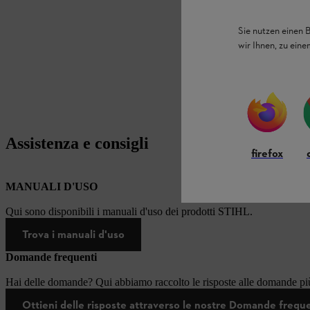
Sie nutzen einen 
wir Ihnen, zu ein
Assistenza e consigli
firefox
MANUALI D'USO
Qui sono disponibili i manuali d'uso dei prodotti STIHL.
Trova i manuali d'uso
Domande frequenti
Hai delle domande? Qui abbiamo raccolto le risposte alle domande più
Ottieni delle risposte attraverso le nostre Domande frequ