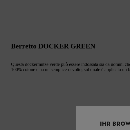
Berretto DOCKER GREEN
Questa dockermütze verde può essere indossata sia da uomini che d
100% cotone e ha un semplice risvolto, sul quale è applicato un
IHR BROW