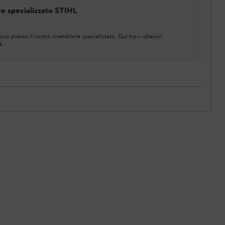
ore specializzato STIHL
co presso il nostro rivenditore specializzato. Qui trovi ulteriori
à.