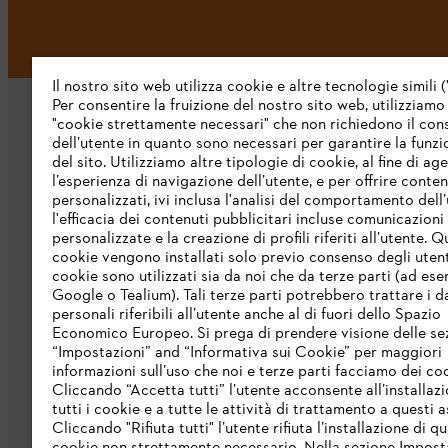
Il nostro sito web utilizza cookie e altre tecnologie simili (
Per consentire la fruizione del nostro sito web, utilizziamo
"cookie strettamente necessari" che non richiedono il co
dell’utente in quanto sono necessari per garantire la funzi
del sito. Utilizziamo altre tipologie di cookie, al fine di ag
l’esperienza di navigazione dell’utente, e per offrire conten
personalizzati, ivi inclusa l'analisi del comportamento dell’
L’azienda
l'efficacia dei contenuti pubblicitari incluse comunicazioni
personalizzate e la creazione di profili riferiti all’utente. Q
cookie vengono installati solo previo consenso degli utenti
Chi siamo
cookie sono utilizzati sia da noi che da terze parti (ad ese
Google o Tealium). Tali terze parti potrebbero trattare i d
Scarica il catalogo
personali riferibili all’utente anche al di fuori dello Spazio
STIHL Integrity Line
Economico Europeo. Si prega di prendere visione delle se
“Impostazioni” and “Informativa sui Cookie” per maggiori
informazioni sull’uso che noi e terze parti facciamo dei co
Cliccando “Accetta tutti” l’utente acconsente all’installazi
tutti i cookie e a tutte le attività di trattamento a questi 
Cliccando "Rifiuta tutti" l’utente rifiuta l’installazione di qu