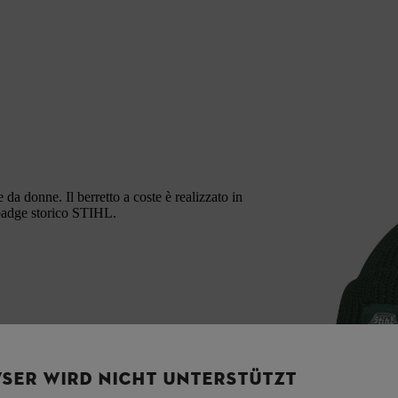
a donne. Il berretto a coste è realizzato in
 badge storico STIHL.
SER WIRD NICHT UNTERSTÜTZT