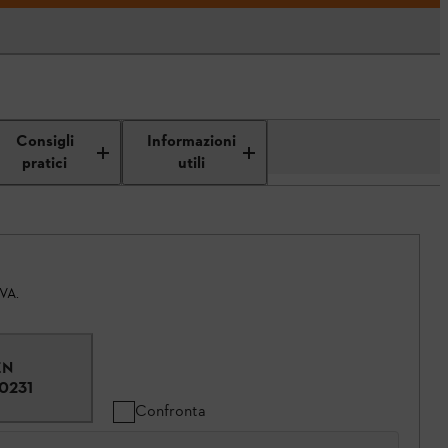
Consigli
Informazioni
pratici
utili
IVA.
EN
0231
Confronta