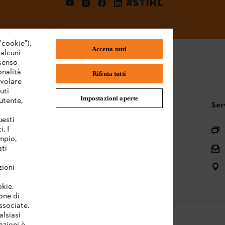
#STIHL
"cookie").
Accetta tutti
 alcuni
nsenso
onalità
Rifiuta tutti
evolare
uti
Impostazioni aperte
utente,
STIHL FAQ
Ser
uesti
. I
Registrazione prodotto
mpio,
ati
Domande sull’assortimento
Manuali d’uso e manutenzione
zioni
okie.
one di
associate.
alsiasi