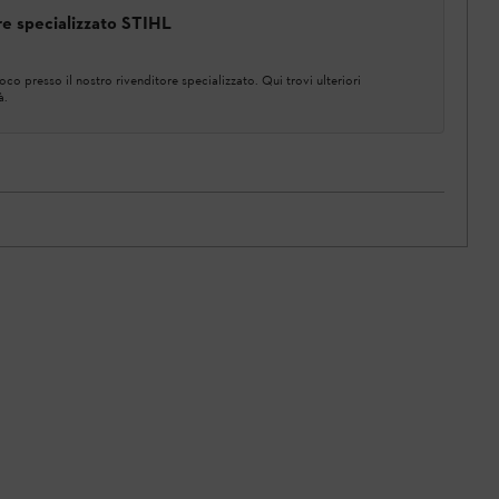
ore specializzato STIHL
co presso il nostro rivenditore specializzato. Qui trovi ulteriori
à.