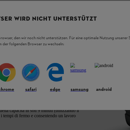
SER WIRD NICHT UNTERSTÜTZT
Browser, den wir noch nicht unterstützen. Für eine optimale Nutzung unserer
em der folgenden Browser zu wechseln:
gnative, la STIHL AP 300.0 P del
sistema
la durata della carica, garantendo la massima
ella manutenzione del verde, per le attività
TIHL AP 300 S, questa batteria fornisce tutta
chrome
safari
edge
samsung
android
La tecnologia delle celle
Tabless
assicura un
 prestazioni complessive superiori.
ella capacità in soli 9 minuti (utilizzando il
i tempi di fermo e consentendo un lavoro