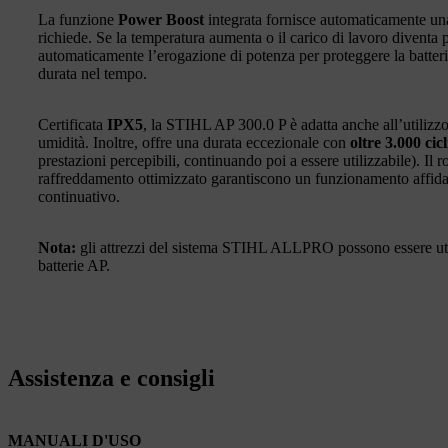
La funzione
Power Boost
integrata fornisce automaticamente un
richiede. Se la temperatura aumenta o il carico di lavoro diventa p
automaticamente l’erogazione di potenza per proteggere la batteria
durata nel tempo.
Certificata
IPX5
, la STIHL AP 300.0 P è adatta anche all’utilizzo 
umidità. Inoltre, offre una durata eccezionale con
oltre 3.000 cicl
prestazioni percepibili, continuando poi a essere utilizzabile). Il 
raffreddamento ottimizzato garantiscono un funzionamento affidabi
continuativo.
Nota:
gli attrezzi del sistema STIHL ALLPRO possono essere util
batterie AP.
Assistenza e consigli
MANUALI D'USO