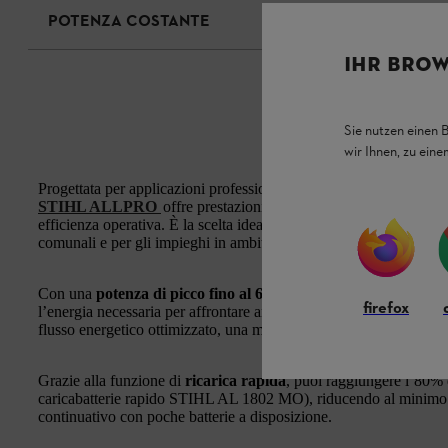
POTENZA COSTANTE
IHR BROW
Sie nutzen einen 
wir Ihnen, zu ein
Progettata per applicazioni professionali e particolarmente impe
STIHL ALLPRO
offre prestazioni elevate e costanti per tutta 
efficienza operativa. È la scelta ideale per i lavori più intensivi n
comunali e per gli impieghi in ambito forestale.
Con una
potenza di picco fino al 60% superiore
rispetto alla S
firefox
l’energia necessaria per affrontare anche le attività più gravose. 
flusso energetico ottimizzato, una minore generazione di calore e
Grazie alla funzione di
ricarica rapida
, puoi raggiungere l’80% d
caricabatterie rapido STIHL AL 1802 MO), riducendo al minimo 
continuativo con poche batterie a disposizione.