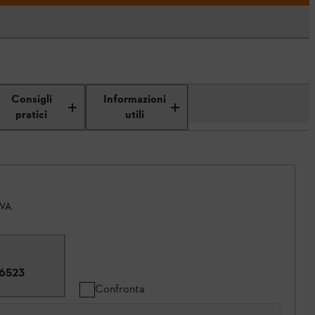
Consigli
Informazioni
pratici
utili
IVA.
6523
Confronta