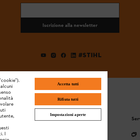
Iscrizione alla newsletter
#STIHL
"cookie").
Accetta tutti
 alcuni
nsenso
onalità
Rifiuta tutti
evolare
uti
Impostazioni aperte
utente,
STIHL FAQ
Ser
uesti
. I
Registrazione prodotto