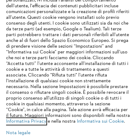
personalizzati, ivi inclusa l'analisi del comportamento
L’azienda
dell’utente, l'efficacia dei contenuti pubblicitari incluse
comunicazioni personalizzate e la creazione di profili riferiti
all’utente. Questi cookie vengono installati solo previo
consenso degli utenti. I cookie sono utilizzati sia da noi che
da terze parti (ad esempio, Google o Tealium). Tali terze
STIHL FAQ
parti potrebbero trattare i dati personali riferibili all’utente
anche al di fuori dello Spazio Economico Europeo. Si prega
di prendere visione delle sezioni “Impostazioni” and
“Informativa sui Cookie” per maggiori informazioni sull’uso
Service
che noi e terze parti facciamo dei cookie. Cliccando
IHR BROWSER WIRD NICHT
“Accetta tutti” l’utente acconsente all’installazione di tutti i
UNTERSTÜTZT
cookie e a tutte le attività di trattamento a questi
associate. Cliccando "Rifiuta tutti" l’utente rifiuta
l’installazione di qualsiasi cookie non strettamente
necessario. Nella sezione Impostazioni è possibile prestare
Sie nutzen einen Browser, den wir noch nicht unterstützen. Für
Termini e condizioni generali
Privacy policy
il consenso o rifiutare singoli cookie. È possibile revocare il
eine optimale Nutzung unserer Seite empfehlen wir Ihnen, zu
proprio consenso all'utilizzo di singoli cookie o di tutti i
einem der folgenden Browser zu wechseln:
cookie in qualsiasi momento, attraverso la sezione
Note legali
Cookies
Informazioni legali
“Cookie”, in calce alla pagina. Tale azione avrà efficacia per
il futuro. Maggiori informazioni sono disponibili nella nostra
Informativa Privacy
e nella nostra
Informativa sui Cookie
.
firefox
chrome
Andreas STIHL S.p.A. - Viale delle Industrie, 15
20040 Cambiago (MI)
Nota legale
Email:
info@stihl.it