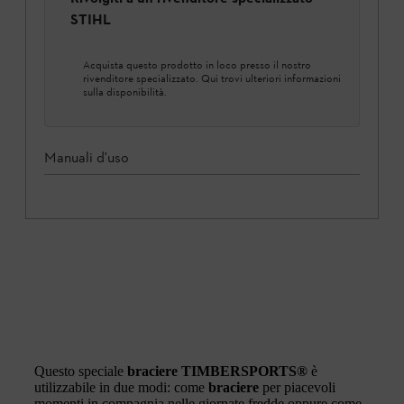
STIHL
Acquista questo prodotto in loco presso il nostro
rivenditore specializzato. Qui trovi ulteriori informazioni
sulla disponibilità.
Manuali d'uso
Questo speciale
braciere TIMBERSPORTS®
è
utilizzabile in due modi: come
braciere
per piacevoli
momenti in compagnia nelle giornate fredde oppure come