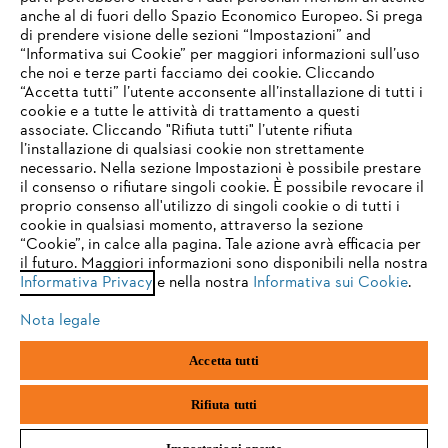
anche al di fuori dello Spazio Economico Europeo. Si prega
di prendere visione delle sezioni “Impostazioni” and
“Informativa sui Cookie” per maggiori informazioni sull’uso
Service
che noi e terze parti facciamo dei cookie. Cliccando
IHR BROWSER WIRD NICHT
“Accetta tutti” l’utente acconsente all’installazione di tutti i
UNTERSTÜTZT
cookie e a tutte le attività di trattamento a questi
associate. Cliccando "Rifiuta tutti" l’utente rifiuta
l’installazione di qualsiasi cookie non strettamente
necessario. Nella sezione Impostazioni è possibile prestare
Sie nutzen einen Browser, den wir noch nicht unterstützen. Für
Termini e condizioni generali
Privacy policy
il consenso o rifiutare singoli cookie. È possibile revocare il
eine optimale Nutzung unserer Seite empfehlen wir Ihnen, zu
proprio consenso all'utilizzo di singoli cookie o di tutti i
einem der folgenden Browser zu wechseln:
cookie in qualsiasi momento, attraverso la sezione
Note legali
Cookies
Informazioni legali
“Cookie”, in calce alla pagina. Tale azione avrà efficacia per
il futuro. Maggiori informazioni sono disponibili nella nostra
Informativa Privacy
e nella nostra
Informativa sui Cookie
.
firefox
chrome
Andreas STIHL S.p.A. - Viale delle Industrie, 15
20040 Cambiago (MI)
Nota legale
Email:
info@stihl.it
safari
edge
PEC:
amministrazione@stihl-pec.it
Accetta tutti
Numero di partita IVA: 09883420151.
Società a socio unico, soggetta a direzione e coordinamento di Andreas
samsung
android
Stihl AG & Co. KG
Rifiuta tutti