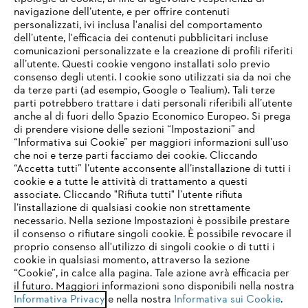
navigazione dell’utente, e per offrire contenuti
personalizzati, ivi inclusa l'analisi del comportamento
L’azienda
dell’utente, l'efficacia dei contenuti pubblicitari incluse
comunicazioni personalizzate e la creazione di profili riferiti
all’utente. Questi cookie vengono installati solo previo
consenso degli utenti. I cookie sono utilizzati sia da noi che
da terze parti (ad esempio, Google o Tealium). Tali terze
STIHL FAQ
parti potrebbero trattare i dati personali riferibili all’utente
anche al di fuori dello Spazio Economico Europeo. Si prega
di prendere visione delle sezioni “Impostazioni” and
“Informativa sui Cookie” per maggiori informazioni sull’uso
Service
che noi e terze parti facciamo dei cookie. Cliccando
IHR BROWSER WIRD NICHT
“Accetta tutti” l’utente acconsente all’installazione di tutti i
UNTERSTÜTZT
cookie e a tutte le attività di trattamento a questi
associate. Cliccando "Rifiuta tutti" l’utente rifiuta
l’installazione di qualsiasi cookie non strettamente
necessario. Nella sezione Impostazioni è possibile prestare
Sie nutzen einen Browser, den wir noch nicht unterstützen. Für
Termini e condizioni generali
Privacy policy
il consenso o rifiutare singoli cookie. È possibile revocare il
eine optimale Nutzung unserer Seite empfehlen wir Ihnen, zu
proprio consenso all'utilizzo di singoli cookie o di tutti i
einem der folgenden Browser zu wechseln:
cookie in qualsiasi momento, attraverso la sezione
Note legali
Cookies
Informazioni legali
“Cookie”, in calce alla pagina. Tale azione avrà efficacia per
il futuro. Maggiori informazioni sono disponibili nella nostra
Informativa Privacy
e nella nostra
Informativa sui Cookie
.
firefox
chrome
Andreas STIHL S.p.A. - Viale delle Industrie, 15